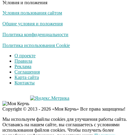
Условия и положения
Условия пользования сайтом
Ролик длится
i
несколько секунд, а
Общие условия и положения
смеяться вы будете
долго
Политика конфиденциальности
Королева вагона
Политика использования Cookie
i
отожгла! Видео не
О проекте
оставит равнодушным
Правила
Реклама
Соглашения
Карта сайта
Контакты
Copyright © 2013 - 2026 «Моя Керчь» Все права защищены!
Мы используем файлы cookies для улучшения работы сайта.
Оставаясь на нашем сайте, вы соглашаетесь с условиями
использования файлов cookies. Чтобы получить более