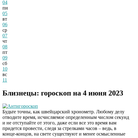
04
пн
05
вт
06
ср
07
чт
08
пт
09
сб
10
вс
11
Близнецы: гороскоп на 4 июня 2023
Антигороскоп
Будьте точны, как швейцарский хронометр. Любому делу
отводите время, исчисляемое определенным числом секунд
и не отступайте от этого, даже если все это время вам
придется провести, следя за стрелками часов – ведь, в
конце-концов, на свете существуют и менее осмысленные