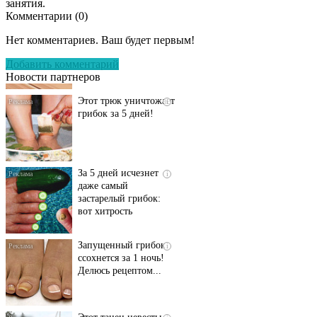
занятия.
Комментарии (
0
)
Даже самый
i
запущенный грибок
Нет комментариев. Ваш будет первым!
исчезнет с корнем,
если перед сном…
Добавить комментарий
Новости партнеров
Этот трюк уничтожает
i
грибок за 5 дней!
За 5 дней исчезнет
i
даже самый
застарелый грибок:
вот хитрость
Запущенный грибок
i
ссохнется за 1 ночь!
Делюсь рецептом...
Этот танец невесты
i