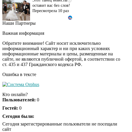
оставит вас без слов!
Пересмотрела 10 раз
Наши Партнеры
Ролик длится пару
i
секунд, но вы будете в
Важная информация
шоке от увиденного
Обратите внимание! Сайт носит исключительно
информационный характер и ни при каких условиях
информационные материалы и цены, размещенные на
Ролик из Омска: вы
i
сайте, не являются публичной офертой, в соответствии со
будете смеяться долго
ст. 435 и 437 Гражданского кодекса РФ.
Ошибка в тексте
Ржу не переставая, это
i
видео пересмотришь
Кто онлайн?
не раз
Пользователей:
0
Гостей:
0
Скрытая камера на
Сегодня были:
i
пляже Крыма: Что
Сегодня зарегистрированные пользователи не посещали
люди вытворяют, когда
сайт
их не видят...