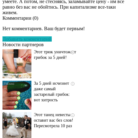
умеете. А потом, не стесняясь, заламывайте цену - им все
равно без вас не обойтись. При капитализме все-таки
живем.
Комментарии (
0
)
Даже самый
i
запущенный грибок
Нет комментариев. Ваш будет первым!
исчезнет с корнем,
если перед сном…
Добавить комментарий
Новости партнеров
Этот трюк уничтожает
i
грибок за 5 дней!
За 5 дней исчезнет
i
даже самый
застарелый грибок:
вот хитрость
Этот танец невесты
i
оставит вас без слов!
Пересмотрела 10 раз