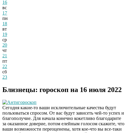
16
вс
17
пн
18
вт
19
ср
20
чт
21
пт
22
сб
23
Близнецы: гороскоп на 16 июля 2022
Антигороскоп
Сегодня какие-то ваши исключительные качества будут
пользоваться спросом. От вас будут зависеть чей-то успех и
благополучие. Для начала конечно кокетливо благодарите
за оказанное доверие, потом елейным голосом скажите, что
ваши возможности переоценены, хотя кое-что вы все-таки