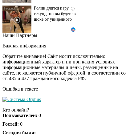
Ролик длится пару
i
секунд, но вы будете в
шоке от увиденного
Наши Партнеры
Ролик из Омска: вы
i
будете смеяться долго
Важная информация
Обратите внимание! Сайт носит исключительно
информационный характер и ни при каких условиях
информационные материалы и цены, размещенные на
Ржу не переставая, это
i
сайте, не являются публичной офертой, в соответствии со
видео пересмотришь
ст. 435 и 437 Гражданского кодекса РФ.
не раз
Ошибка в тексте
Скрытая камера на
i
пляже Крыма: Что
Кто онлайн?
люди вытворяют, когда
Пользователей:
0
их не видят...
Гостей:
0
Ролик длится
Сегодня были:
i
несколько секунд, а