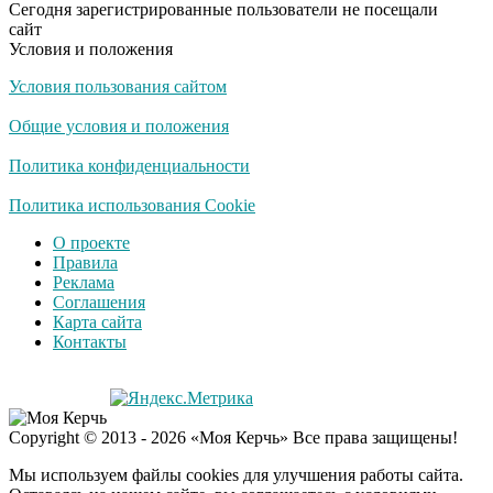
Сегодня зарегистрированные пользователи не посещали
смеяться вы будете
сайт
долго
Условия и положения
Условия пользования сайтом
Королева вагона
i
отожгла! Видео не
Общие условия и положения
оставит равнодушным
Политика конфиденциальности
США — Южной
Политика использования Cookie
i
Корее: «Верни мне
О проекте
всё, что я подарил —
Правила
Patriot и THAAD»
Реклама
Соглашения
Карта сайта
Контакты
Copyright © 2013 - 2026 «Моя Керчь» Все права защищены!
Мы используем файлы cookies для улучшения работы сайта.