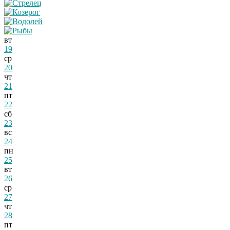
вт
19
ср
20
чт
21
пт
22
сб
23
вс
24
пн
25
вт
26
ср
27
чт
28
пт