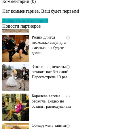
Комментарии (
0
)
Скрытая камера на
i
пляже Крыма: Что
Нет комментариев. Ваш будет первым!
люди вытворяют, когда
их не видят...
Добавить комментарий
Новости партнеров
Ролик длится
i
несколько секунд, а
смеяться вы будете
долго
Этот танец невесты
i
оставит вас без слов!
Пересмотрела 10 раз
Королева вагона
i
отожгла! Видео не
оставит равнодушным
Обнаружена тайная
i
семья пропавшего