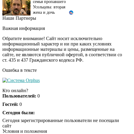
Усольцева: вторая
жена и дочь
Наши Партнеры
Канадская гимнастка
i
Беззубенко
Важная информация
призналась, чем ее
разочаровала Москва
Обратите внимание! Сайт носит исключительно
информационный характер и ни при каких условиях
информационные материалы и цены, размещенные на
Ржу не переставая, это
i
сайте, не являются публичной офертой, в соответствии со
видео пересмотришь
ст. 435 и 437 Гражданского кодекса РФ.
не раз
Ошибка в тексте
Ролик из Омска: вы
i
будете смеяться долго
Кто онлайн?
Пользователей:
0
Гостей:
0
Ролик длится пару
Сегодня были:
i
секунд, но вы будете в
Сегодня зарегистрированные пользователи не посещали
шоке от увиденного
сайт
Условия и положения