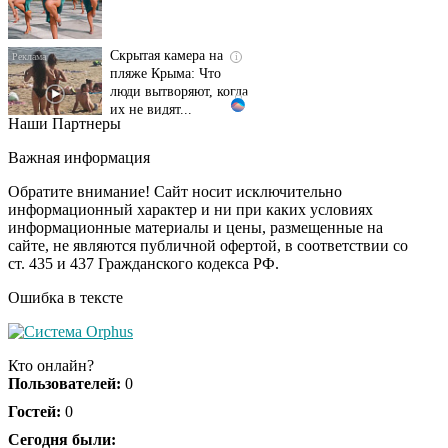
Скрытая камера на
i
пляже Крыма: Что
люди вытворяют, когда
их не видят...
Наши Партнеры
Ролик длится
i
несколько секунд, а
Важная информация
смеяться вы будете
долго
Обратите внимание! Сайт носит исключительно
информационный характер и ни при каких условиях
информационные материалы и цены, размещенные на
Королева вагона
i
сайте, не являются публичной офертой, в соответствии со
отожгла! Видео не
ст. 435 и 437 Гражданского кодекса РФ.
оставит равнодушным
Ошибка в тексте
Экс-бойфренд дочери
i
Борисовой душил ее
Кто онлайн?
из-за макарон
Пользователей:
0
Гостей:
0
Сегодня были:
Забывший о
i