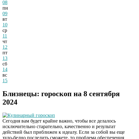
08
пн
09
вт
10
ср
11
чт
12
пт
13
сб
14
вс
15
Близнецы: гороскоп на 8 сентября
2024
Кулинарный гороскоп
Сегодня вам будет крайне важно, чтобы все делалось
исключительно старательно, качественно и результат
действий был приближен к идеалу. Если за собой вы еще
худо-бедно последить сможете, то проблема обеспечения