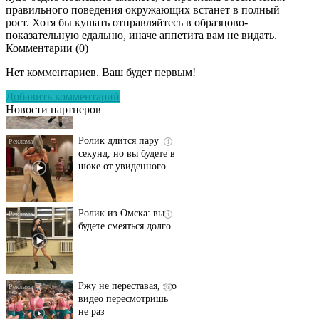
правильного поведения окружающих встанет в полный
рост. Хотя бы кушать отправляйтесь в образцово-
показательную едальню, иначе аппетита вам не видать.
Комментарии (
0
)
Этот танец невесты
i
оставит вас без слов!
Нет комментариев. Ваш будет первым!
Пересмотрела 10 раз
Добавить комментарий
Новости партнеров
Ролик длится пару
i
секунд, но вы будете в
шоке от увиденного
Ролик из Омска: вы
i
будете смеяться долго
Ржу не переставая, это
i
видео пересмотришь
не раз