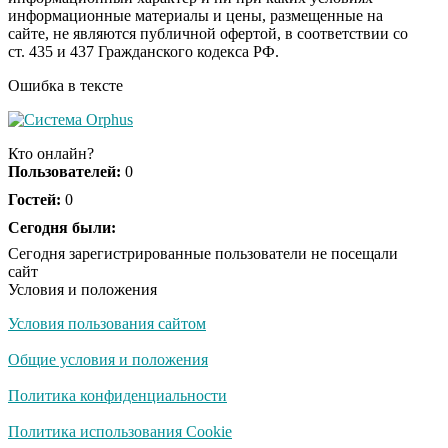
информационные материалы и цены, размещенные на
Королева вагона
i
сайте, не являются публичной офертой, в соответствии со
отожгла! Видео не
ст. 435 и 437 Гражданского кодекса РФ.
оставит равнодушным
Ошибка в тексте
Экс-бойфренд дочери
i
Борисовой душил ее
Кто онлайн?
из-за макарон
Пользователей:
0
Гостей:
0
Забывший о
Сегодня были:
i
патриотизме
Сегодня зарегистрированные пользователи не посещали
Плющенко отправляет
сайт
сына выступать за
Условия и положения
Азербайджан
Условия пользования сайтом
Общие условия и положения
Политика конфиденциальности
Политика использования Cookie