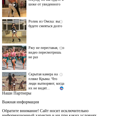
Ролик из Омска: вы
i
будете смеяться долго
Ржу не переставая, это
i
видео пересмотришь
не раз
Скрытая камера на
i
пляже Крыма: Что
люди вытворяют, когда
их не видят...
Наши Партнеры
Ролик длится
i
несколько секунд, а
Важная информация
смеяться вы будете
долго
Обратите внимание! Сайт носит исключительно
информационный характер и ни при каких условиях