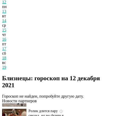
12
пн
13
вт
14
ср
15
чт
16
пт
17
сб
18
вс
19
Близнецы: гороскоп на 12 декабря
Этот танец невесты
i
оставит вас без слов!
2021
Пересмотрела 10 раз
Гороскоп не найден, попробуйте другую дату.
Новости партнеров
Ролик длится пару
i
секунд, но вы будете в
шоке от увиденного