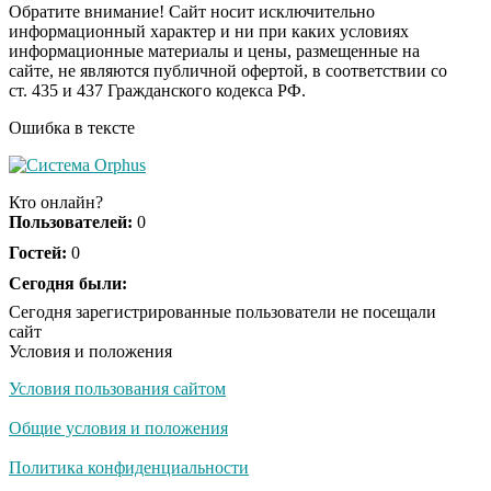
Обратите внимание! Сайт носит исключительно
информационный характер и ни при каких условиях
информационные материалы и цены, размещенные на
Почему в школе
i
сайте, не являются публичной офертой, в соответствии со
Загитовой стоимостью
ст. 435 и 437 Гражданского кодекса РФ.
больше миллиарда
некому тренировать
Ошибка в тексте
Ролик длится пару
i
секунд, но вы будете в
Кто онлайн?
шоке от увиденного
Пользователей:
0
Гостей:
0
Королева вагона
Сегодня были:
i
отожгла! Видео не
Сегодня зарегистрированные пользователи не посещали
оставит равнодушным
сайт
Условия и положения
Условия пользования сайтом
Общие условия и положения
Политика конфиденциальности