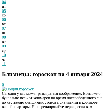
04
пт
05
сб
06
вс
07
пн
08
вт
09
ср
10
чт
11
Близнецы: гороскоп на 4 января 2024
0
Общий гороскоп
Сегодня у вас может разыграться воображение. Возможно
буквально все - от кошмаров во время послеобеденного сна
до явственно слышимых стонов привидений в коридоре
вашей квартиры. Не перенапрягайте нервы, если вам