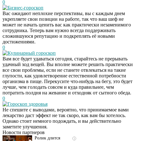
0
Бизнес-гороскоп
Вас ожидают неплохие перспективы, вы с каждым днем
укрепляете свои позиции на работе, так что ваш шеф не
может не начать ценить вас как практически незаменимого
сотрудника. Теперь вам нужно всегда поддерживать
сложившуюся репутацию и подкреплять её новыми
достижениями.
0
Кулинарный гороскоп
Вам все будет удаваться сегодня, старайтесь не прерывать
удачный ход вещей. Вы вполне можете решить практически
все свои проблемы, если не станете отвлекаться на такие
глупости, как удовлетворение естественной потребности
организма в пище. Перекусите что-нибудь на бегу, это будет
лучше, чем голодать совсем и куда правильнее, чем
потратить полдня на жевание и отходняк от сытного обеда.
0
Гороскоп здоровья
Скрытая камера на
i
Не спешите с выводами, вероятно, что принимаемое вами
пляже Крыма: Что
лекарство даст эффект не так скоро, как вам бы хотелось.
люди вытворяют, когда
Однако стоит немного подождать, и вы действительно
их не видят...
заметите улучшения.
Новости партнеров
Ролик длится
i