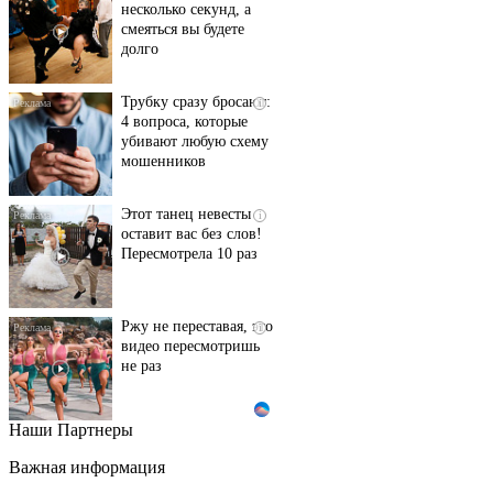
несколько секунд, а
смеяться вы будете
долго
Трубку сразу бросают:
i
4 вопроса, которые
убивают любую схему
мошенников
Этот танец невесты
i
оставит вас без слов!
Пересмотрела 10 раз
Ржу не переставая, это
i
видео пересмотришь
не раз
Наши Партнеры
Ролик из Омска: вы
i
будете смеяться долго
Важная информация