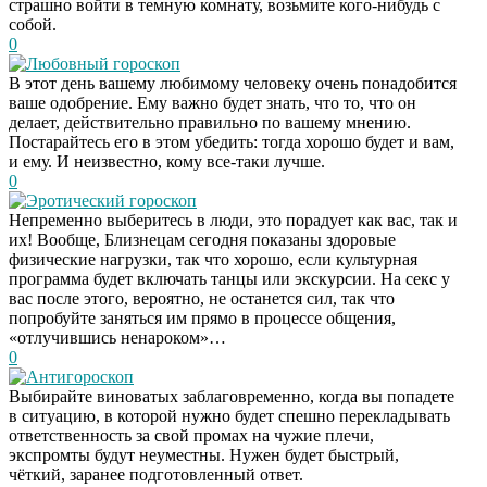
страшно войти в темную комнату, возьмите кого-нибудь с
собой.
0
Любовный гороскоп
В этот день вашему любимому человеку очень понадобится
ваше одобрение. Ему важно будет знать, что то, что он
делает, действительно правильно по вашему мнению.
Постарайтесь его в этом убедить: тогда хорошо будет и вам,
и ему. И неизвестно, кому все-таки лучше.
0
Эротический гороскоп
Непременно выберитесь в люди, это порадует как вас, так и
их! Вообще, Близнецам сегодня показаны здоровые
физические нагрузки, так что хорошо, если культурная
программа будет включать танцы или экскурсии. На секс у
вас после этого, вероятно, не останется сил, так что
попробуйте заняться им прямо в процессе общения,
«отлучившись ненароком»…
0
Антигороскоп
Выбирайте виноватых заблаговременно, когда вы попадете
в ситуацию, в которой нужно будет спешно перекладывать
ответственность за свой промах на чужие плечи,
экспромты будут неуместны. Нужен будет быстрый,
чёткий, заранее подготовленный ответ.