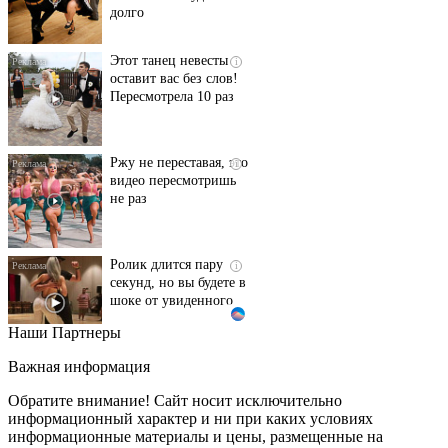
Этот танец невесты
i
оставит вас без слов!
Пересмотрела 10 раз
Ржу не переставая, это
i
видео пересмотришь
не раз
Ролик длится пару
i
секунд, но вы будете в
шоке от увиденного
Наши Партнеры
Ролик из Омска: вы
i
будете смеяться долго
Важная информация
Обратите внимание! Сайт носит исключительно
информационный характер и ни при каких условиях
информационные материалы и цены, размещенные на
Королева вагона
i