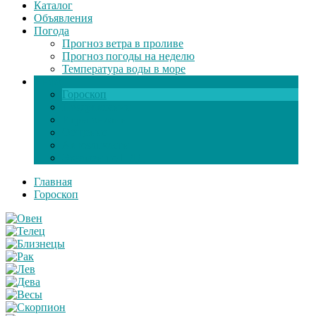
Каталог
Объявления
Погода
Прогноз ветра в проливе
Прогноз погоды на неделю
Температура воды в море
Инфо
Гороскоп
Поздравления
Игры онлайн
Общение
Автозапчасти
Экзамен по ПДД
Главная
Гороскоп