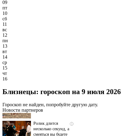
09
пт
10
сб
11
вс
12
пн
13
вт
14
ср
15
чт
16
Скрытая камера на
i
Близнецы: гороскоп на 9 июля 2026
пляже Крыма: Что
люди вытворяют, когда
их не видят...
Гороскоп не найден, попробуйте другую дату.
Новости партнеров
Ролик длится
i
несколько секунд, а
смеяться вы будете
долго