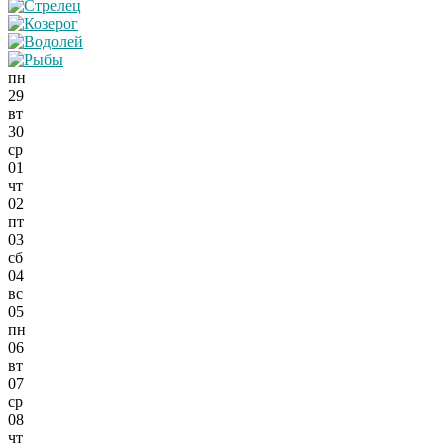
пн
29
вт
30
ср
01
чт
02
пт
03
сб
04
вс
05
пн
06
вт
07
ср
08
чт