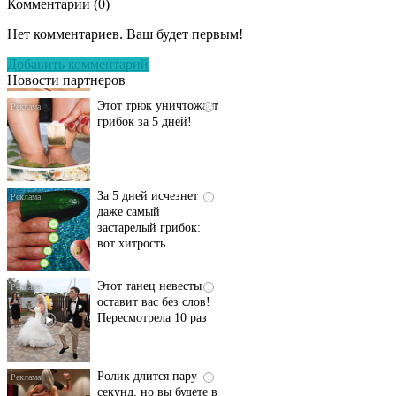
Комментарии (
0
)
Даже самый
i
запущенный грибок
Нет комментариев. Ваш будет первым!
исчезнет с корнем,
если перед сном…
Добавить комментарий
Новости партнеров
Этот трюк уничтожает
i
грибок за 5 дней!
За 5 дней исчезнет
i
даже самый
застарелый грибок:
вот хитрость
Этот танец невесты
i
оставит вас без слов!
Пересмотрела 10 раз
Ролик длится пару
i
секунд, но вы будете в