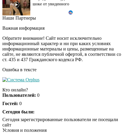
шоке от увиденного
Наши Партнеры
Ролик из Омска: вы
i
будете смеяться долго
Важная информация
Обратите внимание! Сайт носит исключительно
информационный характер и ни при каких условиях
информационные материалы и цены, размещенные на
Ржу не переставая, это
i
сайте, не являются публичной офертой, в соответствии со
видео пересмотришь
ст. 435 и 437 Гражданского кодекса РФ.
не раз
Ошибка в тексте
Скрытая камера на
i
пляже Крыма: Что
Кто онлайн?
люди вытворяют, когда
Пользователей:
0
их не видят...
Гостей:
0
Ролик длится
Сегодня были:
i
несколько секунд, а
Сегодня зарегистрированные пользователи не посещали
смеяться вы будете
сайт
долго
Условия и положения