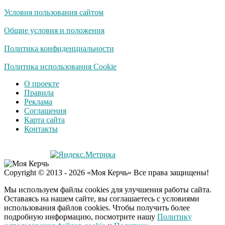
Условия пользования сайтом
Королева вагона
i
отожгла! Видео не
Общие условия и положения
оставит равнодушным
Политика конфиденциальности
Экс-бойфренд дочери
Политика использования Cookie
i
Борисовой душил ее
О проекте
из-за макарон
Правила
Реклама
Соглашения
Забывший о
i
Карта сайта
патриотизме
Контакты
Плющенко отправляет
сына выступать за
Азербайджан
Copyright © 2013 - 2026 «Моя Керчь» Все права защищены!
Мы используем файлы cookies для улучшения работы сайта.
Оставаясь на нашем сайте, вы соглашаетесь с условиями
использования файлов cookies. Чтобы получить более
подробную информацию, посмотрите нашу
Политику