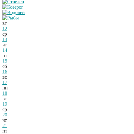
вт
12
ср
13
чт
14
пт
15
сб
16
вс
17
пн
18
вт
19
ср
20
чт
21
пт