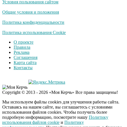
Условия пользования сайтом
Ролик длится
i
несколько секунд, а
Общие условия и положения
смеяться вы будете
долго
Политика конфиденциальности
Королева вагона
Политика использования Cookie
i
отожгла! Видео не
О проекте
оставит равнодушным
Правила
Реклама
Соглашения
Экс-бойфренд дочери
i
Карта сайта
Борисовой душил ее
Контакты
из-за макарон
Забывший о
i
Copyright © 2013 - 2026 «Моя Керчь» Все права защищены!
патриотизме
Плющенко отправляет
Мы используем файлы cookies для улучшения работы сайта.
сына выступать за
Оставаясь на нашем сайте, вы соглашаетесь с условиями
Азербайджан
использования файлов cookies. Чтобы получить более
подробную информацию, посмотрите нашу
Политику
использования файлов cookie
и
Политику