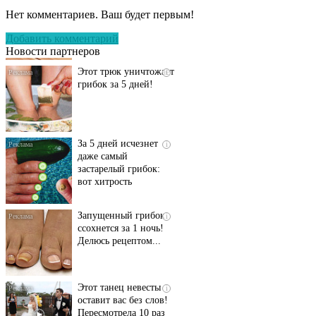
запущенный грибок
Нет комментариев. Ваш будет первым!
исчезнет с корнем,
если перед сном…
Добавить комментарий
Новости партнеров
Этот трюк уничтожает
i
грибок за 5 дней!
За 5 дней исчезнет
i
даже самый
застарелый грибок:
вот хитрость
Запущенный грибок
i
ссохнется за 1 ночь!
Делюсь рецептом...
Этот танец невесты
i
оставит вас без слов!
Пересмотрела 10 раз