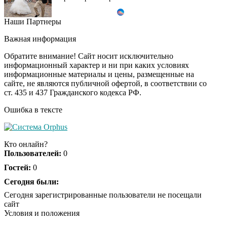
Наши Партнеры
Ролик длится пару
i
секунд, но вы будете в
Важная информация
шоке от увиденного
Обратите внимание! Сайт носит исключительно
информационный характер и ни при каких условиях
информационные материалы и цены, размещенные на
Ролик из Омска: вы
i
сайте, не являются публичной офертой, в соответствии со
будете смеяться долго
ст. 435 и 437 Гражданского кодекса РФ.
Ошибка в тексте
Ржу не переставая, это
i
видео пересмотришь
Кто онлайн?
не раз
Пользователей:
0
Гостей:
0
Скрытая камера на
Сегодня были:
i
пляже Крыма: Что
Сегодня зарегистрированные пользователи не посещали
люди вытворяют, когда
сайт
их не видят...
Условия и положения