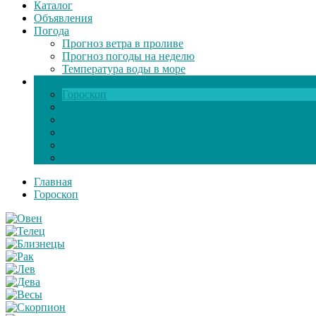
Каталог
Объявления
Погода
Прогноз ветра в проливе
Прогноз погоды на неделю
Температура воды в море
Инфо
Гороскоп
Поздравления
Игры онлайн
Общение
Автозапчасти
Экзамен по ПДД
Главная
Гороскоп