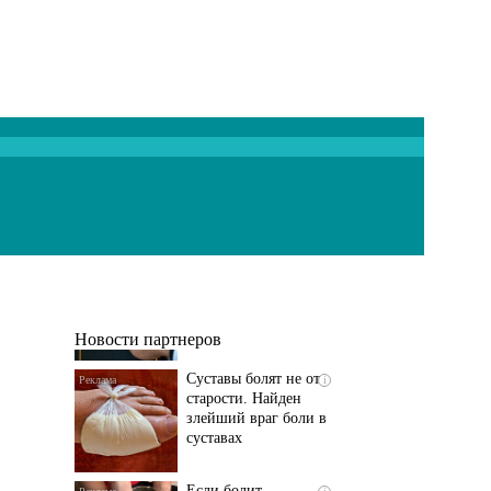
Если болят
i
тазобедренный сустав
и колени, немедленно
исключите...
Новости партнеров
Суставы болят не от
i
старости. Найден
злейший враг боли в
суставах
Если болит
i
тазобедренный сустав