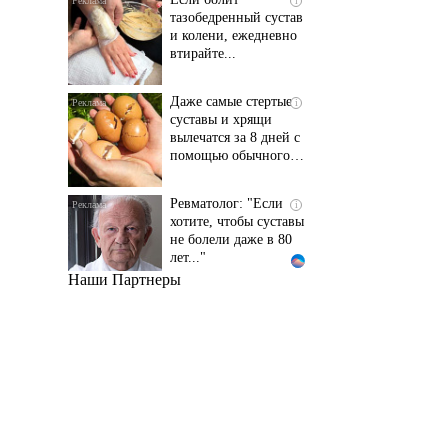
и колени, ежедневно
втирайте...
Даже самые стертые
i
суставы и хрящи
вылечатся за 8 дней с
помощью обычного…
Ревматолог: "Если
i
хотите, чтобы суставы
не болели даже в 80
лет..."
Наши Партнеры
Даже самый
i
запущенный грибок
исчезнет с корнем,
если перед сном…
Этот трюк уничтожает
i
грибок за 5 дней!