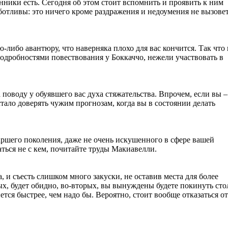
нники есть. Сегодня об этом стоит вспомнить и проявить к ним
ботливы: это ничего кроме раздражения и недоумения не вызовет
-либо авантюру, что наверняка плохо для вас кончится. Так что
одробностями повествования у Боккаччо, нежели участвовать в
 поводу у обуявшего вас духа стяжательства. Впрочем, если вы –
тало доверять чужим прогнозам, когда вы в состоянии делать
таршего поколения, даже не очень искушенного в сфере вашей
аться не с кем, почитайте труды Макиавелли.
 и съесть слишком много закуски, не оставив места для более
ых, будет обидно, во-вторых, вы вынуждены будете покинуть сто
ется быстрее, чем надо бы. Вероятно, стоит вообще отказаться от