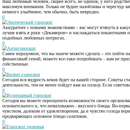
Ваш любимый человек, скорее всего, не одинок, у него родстве
максимум внимания. Только не будьте назойливы и чересчур за
немного улыбчивее, чем обычно, быть невредно.
0
Эротический гороскоп
Аккуратнее с новыми знакомствами – вас могут втянуть в какую
лучше взять в руки «Декамерон» и наслаждаться пикантными п
подобных любовных интригах.
0
Антигороскоп
Самое неразумное, что вы нынче можете сделать – это пойти на
финансовый гений, можете все-таки попробовать – вам не прис
собственные.
0
Бизнес-гороскоп
Сегодня вся мудрость веков будет на вашей стороне. Советы с
деятельности, тем не менее пойдут вам на пользу. Если советов
0
Кулинарный гороскоп
Сегодня вы можете переоценить возможности своего организма,
основательного и, что немаловажно - вкусного блюда. Во-перв
чувством, далеким от удовлетворения, да и чувство голода верн
предваряющих основное блюдо салатиков.
0
Гороскоп здоровья