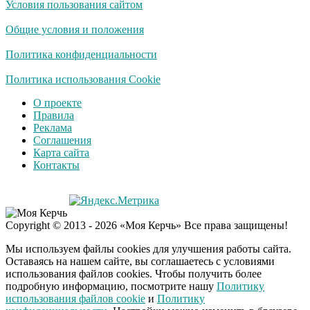
Условия пользования сайтом
Забывший о
i
патриотизме
Общие условия и положения
Плющенко отправляет
сына выступать за
Политика конфиденциальности
Азербайджан
Т-Банк выпустил
Политика использования Cookie
i
карты с запахом!
О проекте
Правила
Реклама
Соглашения
Карта сайта
Контакты
Copyright © 2013 - 2026 «Моя Керчь» Все права защищены!
Мы используем файлы cookies для улучшения работы сайта.
Оставаясь на нашем сайте, вы соглашаетесь с условиями
использования файлов cookies. Чтобы получить более
подробную информацию, посмотрите нашу
Политику
использования файлов cookie
и
Политику