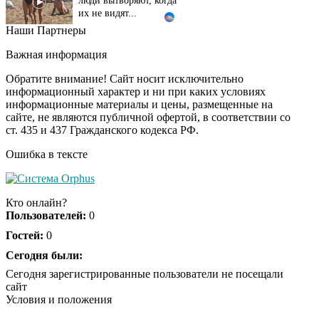
их не видят...
Наши Партнеры
Ролик длится
i
несколько секунд, а
Важная информация
смеяться вы будете
долго
Обратите внимание! Сайт носит исключительно
информационный характер и ни при каких условиях
информационные материалы и цены, размещенные на
Королева вагона
i
сайте, не являются публичной офертой, в соответствии со
отожгла! Видео не
ст. 435 и 437 Гражданского кодекса РФ.
оставит равнодушным
Ошибка в тексте
США — Южной
i
Корее: «Верни мне
Кто онлайн?
всё, что я подарил —
Пользователей:
0
Patriot и THAAD»
Гостей:
0
Экс-бойфренд дочери
Сегодня были:
i
Борисовой душил ее
Сегодня зарегистрированные пользователи не посещали
из-за макарон
сайт
Условия и положения