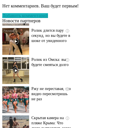
оставит вас без слов!
Нет комментариев. Ваш будет первым!
Пересмотрела 10 раз
Добавить комментарий
Новости партнеров
Ролик длится пару
i
секунд, но вы будете в
шоке от увиденного
Ролик из Омска: вы
i
будете смеяться долго
Ржу не переставая, это
i
видео пересмотришь
не раз
Скрытая камера на
i
пляже Крыма: Что
люди вытворяют, когда