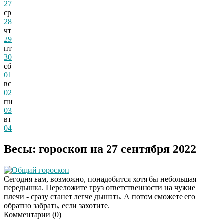
27
ср
28
чт
29
пт
30
сб
01
вс
02
пн
03
вт
04
Весы: гороскоп на 27 сентября 2022
Общий гороскоп
Сегодня вам, возможно, понадобится хотя бы небольшая
передышка. Переложите груз ответственности на чужие
плечи - сразу станет легче дышать. А потом сможете его
обратно забрать, если захотите.
Комментарии (
0
)
Этот танец невесты
i