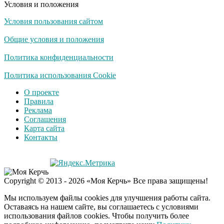
Условия и положения
Условия пользования сайтом
Ролик длится
i
несколько секунд, а
Общие условия и положения
смеяться вы будете
долго
Политика конфиденциальности
Королева вагона
Политика использования Cookie
i
отожгла! Видео не
О проекте
оставит равнодушным
Правила
Реклама
Соглашения
Деньги придут
i
Карта сайта
раньше пенсии: кто в
Контакты
2026 году получит
выплаты досрочно
Забывший о
i
Copyright © 2013 - 2026 «Моя Керчь» Все права защищены!
патриотизме
Плющенко отправляет
Мы используем файлы cookies для улучшения работы сайта.
сына выступать за
Оставаясь на нашем сайте, вы соглашаетесь с условиями
Азербайджан
использования файлов cookies. Чтобы получить более