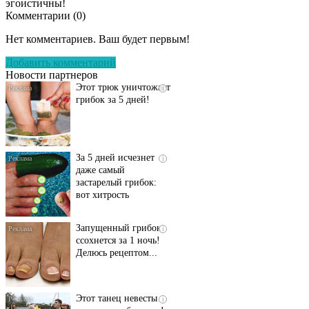
эгоистичны!
Комментарии (
0
)
Даже самый
i
запущенный грибок
Нет комментариев. Ваш будет первым!
исчезнет с корнем,
если перед сном…
Добавить комментарий
Новости партнеров
Этот трюк уничтожает
i
грибок за 5 дней!
За 5 дней исчезнет
i
даже самый
застарелый грибок:
вот хитрость
Запущенный грибок
i
ссохнется за 1 ночь!
Делюсь рецептом...
Этот танец невесты
i