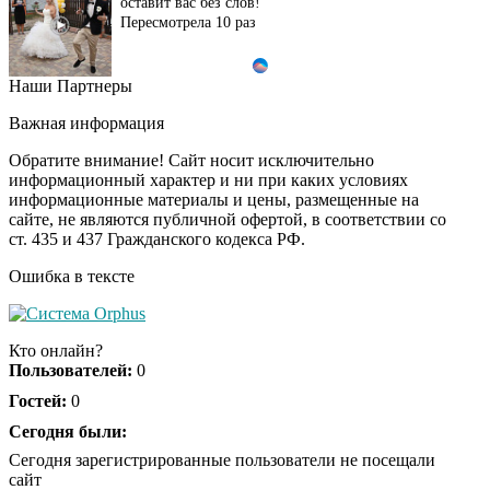
оставит вас без слов!
Пересмотрела 10 раз
Наши Партнеры
Ролик длится пару
i
секунд, но вы будете в
Важная информация
шоке от увиденного
Обратите внимание! Сайт носит исключительно
информационный характер и ни при каких условиях
информационные материалы и цены, размещенные на
Ролик из Омска: вы
i
сайте, не являются публичной офертой, в соответствии со
будете смеяться долго
ст. 435 и 437 Гражданского кодекса РФ.
Ошибка в тексте
Ржу не переставая, это
i
видео пересмотришь
Кто онлайн?
не раз
Пользователей:
0
Гостей:
0
Скрытая камера на
Сегодня были:
i
пляже Крыма: Что
Сегодня зарегистрированные пользователи не посещали
люди вытворяют, когда
сайт
их не видят...