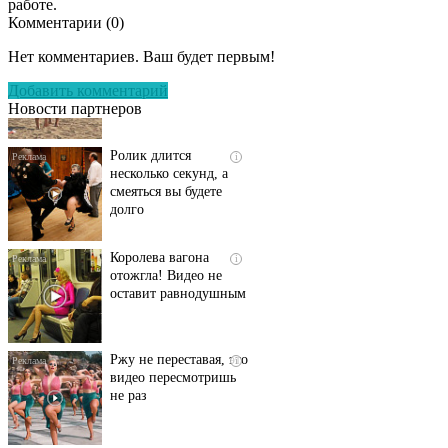
работе.
Комментарии (
0
)
Скрытая камера на
i
пляже Крыма: Что
Нет комментариев. Ваш будет первым!
люди вытворяют, когда
их не видят...
Добавить комментарий
Новости партнеров
Ролик длится
i
несколько секунд, а
смеяться вы будете
долго
Королева вагона
i
отожгла! Видео не
оставит равнодушным
Ржу не переставая, это
i
видео пересмотришь
не раз
Ролик длится пару
i