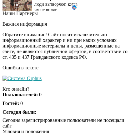
их не видят...
Наши Партнеры
Ролик длится
i
несколько секунд, а
Важная информация
смеяться вы будете
Обратите внимание! Сайт носит исключительно
долго
информационный характер и ни при каких условиях
информационные материалы и цены, размещенные на
Королева вагона
i
сайте, не являются публичной офертой, в соответствии со
отожгла! Видео не
ст. 435 и 437 Гражданского кодекса РФ.
оставит равнодушным
Ошибка в тексте
Экс-бойфренд дочери
i
Борисовой душил ее
Кто онлайн?
из-за макарон
Пользователей:
0
Гостей:
0
Сегодня были:
Забывший о
i
патриотизме
Сегодня зарегистрированные пользователи не посещали
Плющенко отправляет
сайт
сына выступать за
Условия и положения
Азербайджан