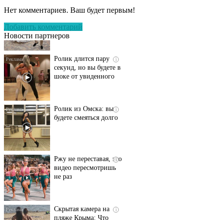
оставит вас без слов!
Нет комментариев. Ваш будет первым!
Пересмотрела 10 раз
Добавить комментарий
Новости партнеров
Ролик длится пару
i
секунд, но вы будете в
шоке от увиденного
Ролик из Омска: вы
i
будете смеяться долго
Ржу не переставая, это
i
видео пересмотришь
не раз
Скрытая камера на
i
пляже Крыма: Что
люди вытворяют, когда