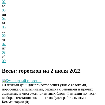
02
вс
03
пн
04
вт
05
ср
06
чт
07
пт
08
сб
09
Весы: гороскоп на 2 июля 2022
Кулинарный гороскоп
Отличный день для приготовления утки с яблоками,
поросенка с апельсинами, барашка с бананами и прочих
солидных и многокомпонентных блюд. Фантазия по части
выбора сочетания компонентов будет работать отменно.
Комментарии (
0
)
Этот танец невесты
i