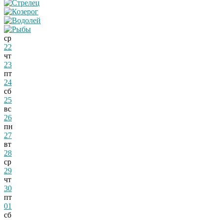
ср
22
чт
23
пт
24
сб
25
вс
26
пн
27
вт
28
ср
29
чт
30
пт
01
сб