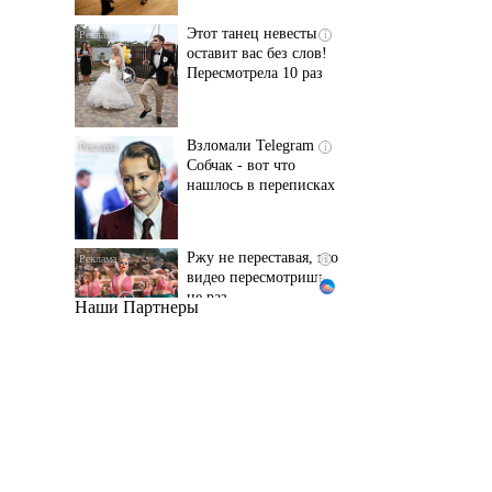
Пересмотрела 10 раз
Взломали Telegram
i
Собчак - вот что
нашлось в переписках
Ржу не переставая, это
i
видео пересмотришь
не раз
Наши Партнеры
Ролик длится пару
i
секунд, но вы будете в
шоке от увиденного
Смолов призвал
i
российских
футболистов покинуть
страну