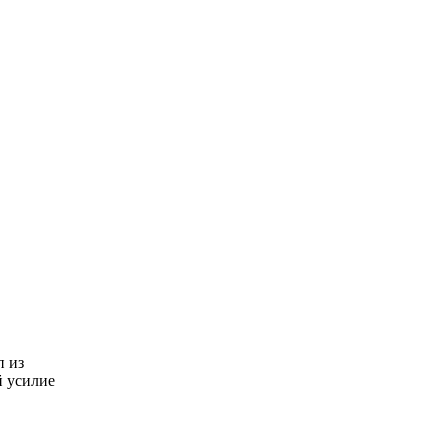
Ролик из Омска: вы
i
будете смеяться долго
Королева вагона
i
отожгла! Видео не
оставит равнодушным
п из
й усилие