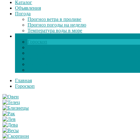
Каталог
Объявления
Погода
Прогноз ветра в проливе
Прогноз погоды на неделю
Температура воды в море
Инфо
Гороскоп
Поздравления
Игры онлайн
Общение
Автозапчасти
Экзамен по ПДД
Главная
Гороскоп