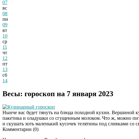
07
вс
08
пн
09
вт
10
ср
11
чт
12
пт
13
сб
14
Весы: гороскоп на 7 января 2023
Кулинарный гороскоп
Нынче вас будет тянуть на блюда походной кухни. Вершиной ку
пакетика и оладушки со сгущенным молоком. Что ж, можно питат
и скушать хоть маленький кусочек телятины под сливками со с
Комментарии (
0
)