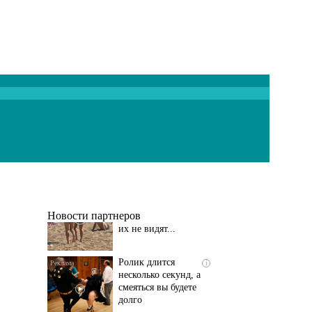
Скрытая камера на
i
пляже Крыма: Что
люди вытворяют, когда
их не видят...
Новости партнеров
Ролик длится
i
несколько секунд, а
смеяться вы будете
долго
Этот танец невесты
i
оставит вас без слов!