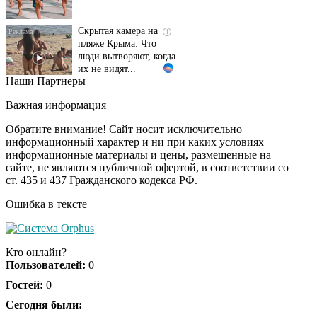
Скрытая камера на
i
пляже Крыма: Что
люди вытворяют, когда
их не видят...
Наши Партнеры
Ролик длится
i
несколько секунд, а
Важная информация
смеяться вы будете
долго
Обратите внимание! Сайт носит исключительно
информационный характер и ни при каких условиях
информационные материалы и цены, размещенные на
Королева вагона
i
сайте, не являются публичной офертой, в соответствии со
отожгла! Видео не
ст. 435 и 437 Гражданского кодекса РФ.
оставит равнодушным
Ошибка в тексте
Забывший о
i
патриотизме
Кто онлайн?
Плющенко отправляет
Пользователей:
0
сына выступать за
Азербайджан
Гостей:
0
Сегодня были: