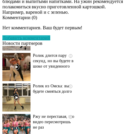
блюдами и выпитыми напитками. На ужин рекомендуется
полакомиться вкусно приготовленной картошкой.
Например, вареной и с зеленью.
Комментарии (
0
)
Этот танец невесты
i
оставит вас без слов!
Нет комментариев. Ваш будет первым!
Пересмотрела 10 раз
Добавить комментарий
Новости партнеров
Ролик длится пару
i
секунд, но вы будете в
шоке от увиденного
Ролик из Омска: вы
i
будете смеяться долго
Ржу не переставая, это
i
видео пересмотришь
не раз