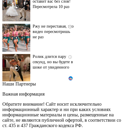
оставит вас без слов!
Пересмотрела 10 раз
Ржу не переставая, это
i
видео пересмотришь
не раз
Ролик длится пару
i
секунд, но вы будете в
шоке от увиденного
Наши Партнеры
Скрытые признаки
i
рака: на такое никто
Важная информация
не обращает
внимание, а зря!
Обратите внимание! Сайт носит исключительно
информационный характер и ни при каких условиях
информационные материалы и цены, размещенные на
Ролик из Омска: вы
i
сайте, не являются публичной офертой, в соответствии со
будете смеяться долго
ст. 435 и 437 Гражданского кодекса РФ.