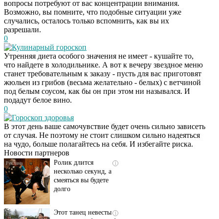
вопросы потребуют от вас концентрации внимания.
Возможно, вы помните, что подобные ситуации уже
случались, осталось только вспомнить, как вы их
разрешали.
0
Кулинарный гороскоп
Утренняя диета особого значения не имеет - кушайте то,
что найдете в холодильнике. А вот к вечеру звездное меню
станет требовательным к заказу - пусть для вас приготовят
жюльен из грибов (весьма желательно - белых) с ветчиной
под белым соусом, как бы он при этом ни назывался. И
подадут белое вино.
0
Скрытая камера на
i
Гороскоп здоровья
пляже Крыма: Что
В этот день ваше самочувствие будет очень сильно зависеть
люди вытворяют, когда
от случая. Не поэтому не стоит слишком сильно надеяться
их не видят...
на чудо, больше полагайтесь на себя. И избегайте риска.
Новости партнеров
Ролик длится
i
несколько секунд, а
смеяться вы будете
долго
Этот танец невесты
i