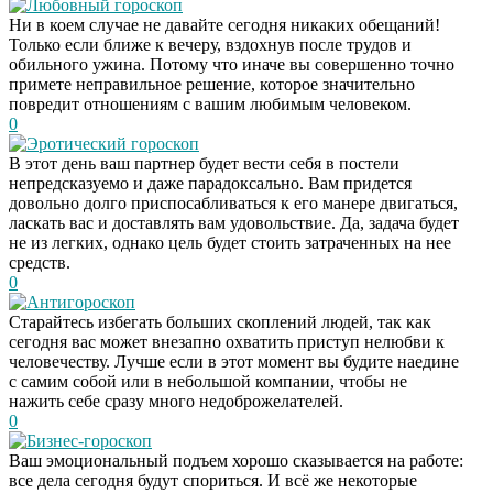
Любовный гороскоп
Ни в коем случае не давайте сегодня никаких обещаний!
Только если ближе к вечеру, вздохнув после трудов и
обильного ужина. Потому что иначе вы совершенно точно
примете неправильное решение, которое значительно
повредит отношениям с вашим любимым человеком.
0
Эротический гороскоп
В этот день ваш партнер будет вести себя в постели
непредсказуемо и даже парадоксально. Вам придется
довольно долго приспосабливаться к его манере двигаться,
ласкать вас и доставлять вам удовольствие. Да, задача будет
не из легких, однако цель будет стоить затраченных на нее
средств.
0
Антигороскоп
Старайтесь избегать больших скоплений людей, так как
сегодня вас может внезапно охватить приступ нелюбви к
человечеству. Лучше если в этот момент вы будите наедине
с самим собой или в небольшой компании, чтобы не
нажить себе сразу много недоброжелателей.
0
Бизнес-гороскоп
Ваш эмоциональный подъем хорошо сказывается на работе:
все дела сегодня будут спориться. И всё же некоторые