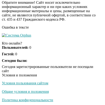
Обратите внимание! Сайт носит исключительно
информационный характер и ни при каких условиях
информационные материалы и цены, размещенные на
Ролик из Омска: вы
i
сайте, не являются публичной офертой, в соответствии со
будете смеяться долго
ст. 435 и 437 Гражданского кодекса РФ.
Ошибка в тексте
Ржу не переставая, это
i
видео пересмотришь
Кто онлайн?
не раз
Пользователей:
0
Гостей:
0
Скрытая камера на
Сегодня были:
i
пляже Крыма: Что
Сегодня зарегистрированные пользователи не посещали
люди вытворяют, когда
сайт
их не видят...
Условия и положения
Условия пользования сайтом
Ролик длится
i
несколько секунд, а
Общие условия и положения
смеяться вы будете
долго
Политика конфиденциальности