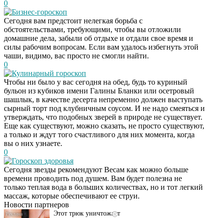
0
Бизнес-гороскоп
Сегодня вам предстоит нелегкая борьба с
обстоятельствами, требующими, чтобы вы отложили
домашние дела, забыли об отдыхе и отдали свое время и
силы рабочим вопросам. Если вам удалось избегнуть этой
чаши, видимо, вас просто не смогли найти.
0
Кулинарный гороскоп
Чтобы ни было у вас сегодня на обед, будь то куриный
бульон из кубиков имени Галины Бланки или осетровый
шашлык, в качестве десерта непременно должен выступать
сырный торт под клубничным соусом. И не надо смеяться и
утверждать, что подобных зверей в природе не существует.
Еще как существуют, можно сказать, не просто существуют,
а только и ждут того счастливого для них момента, когда
вы о них узнаете.
0
Гороскоп здоровья
Даже самый
i
Сегодня звезды рекомендуют Весам как можно больше
запущенный грибок
времени проводить под душем. Вам будет полезна не
исчезнет с корнем,
только теплая вода в больших количествах, но и тот легкий
если перед сном…
массаж, которые обеспечивают ее струи.
Новости партнеров
Этот трюк уничтожает
i