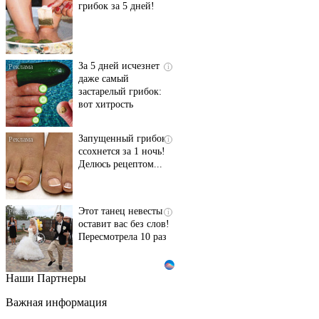
грибок за 5 дней!
За 5 дней исчезнет
i
даже самый
застарелый грибок:
вот хитрость
Запущенный грибок
i
ссохнется за 1 ночь!
Делюсь рецептом...
Этот танец невесты
i
оставит вас без слов!
Пересмотрела 10 раз
Наши Партнеры
Ролик длится пару
i
секунд, но вы будете в
Важная информация
шоке от увиденного