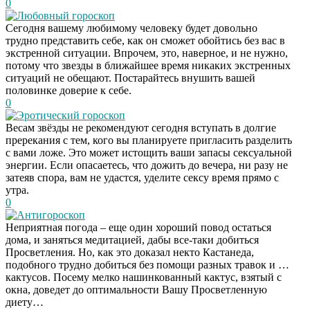
0
Любовный гороскоп
Сегодня вашему любимому человеку будет довольно
трудно представить себе, как он сможет обойтись без вас в
экстренной ситуации. Впрочем, это, наверное, и не нужно,
потому что звезды в ближайшее время никаких экстренных
ситуаций не обещают. Постарайтесь внушить вашей
половинке доверие к себе.
0
Эротический гороскоп
Весам звёзды не рекомендуют сегодня вступать в долгие
пререкания с тем, кого вы планируете пригласить разделить
с вами ложе. Это может истощить ваши запасы сексуальной
энергии. Если опасаетесь, что дожить до вечера, ни разу не
затеяв спора, вам не удастся, уделите сексу время прямо с
утра.
0
Антигороскоп
Неприятная погода – еще один хороший повод остаться
дома, и заняться медитацией, дабы все-таки добиться
Просветления. Но, как это доказал некто Кастанеда,
подобного трудно добиться без помощи разных травок и …
кактусов. Посему мелко нашинкованный кактус, взятый с
окна, доведет до оптимальности Вашу Просветленную
диету…