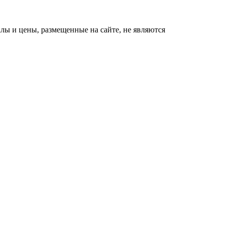
ы и цены, размещенные на сайте, не являются
Экс-бойфренд дочери
i
Борисовой душил ее
из-за макарон