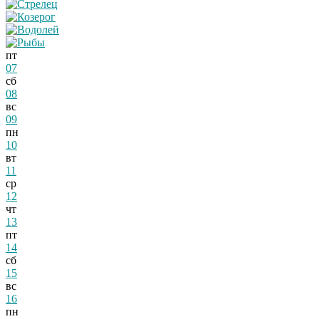
пт
07
сб
08
вс
09
пн
10
вт
11
ср
12
чт
13
пт
14
сб
15
вс
16
пн