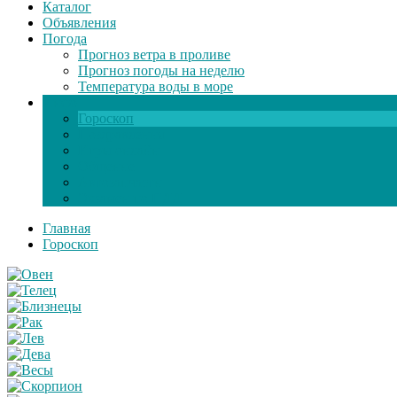
Каталог
Объявления
Погода
Прогноз ветра в проливе
Прогноз погоды на неделю
Температура воды в море
Инфо
Гороскоп
Поздравления
Игры онлайн
Общение
Автозапчасти
Экзамен по ПДД
Главная
Гороскоп