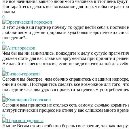
Не все начинания вашего любимого человека в этот день будут
Постарайтесь сделать все возможное для того, чтобы не расстр
планы.
0
Эротический гороскоп
В этот день ваш партнер почему-то будет вести себя в постели
любовником и демонстрировать куда больше эротических способ
поведение?..
0
Антигороскоп
Чем бы вы ни занимались, подходите к делу с сугубо прагматич
должен стать для вас главным аргументом при принятии решен
Не давайте своего согласия, если не видите очевидной для себ
0
Бизнес-гороскоп
Сегодня вы быстрее, чем обычно справитесь с вашими непоср
они ни были. Постарайтесь сделать все возможное для того, чт
последние часа два удастся провести за целевым употреблением
0
Кулинарный гороскоп
Сегодня вам придется не столько есть самому, сколько кормить 
альтруистический процесс не отнял у вас слишком много врем
0
Гороскоп здоровья
Нынче Весам стоит особенно беречь свое зрение, так как нагруз