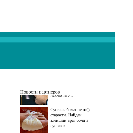
Если болят
i
тазобедренный сустав
и колени, немедленно
исключите...
Новости партнеров
Суставы болят не от
i
старости. Найден
злейший враг боли в
суставах
Если болит
i
тазобедренный сустав