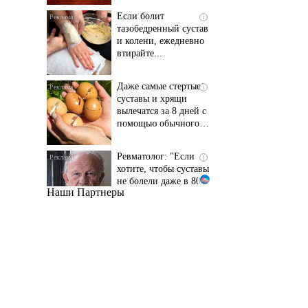
и колени, ежедневно
втирайте...
Даже самые стертые
i
суставы и хрящи
вылечатся за 8 дней с
помощью обычного…
Ревматолог: "Если
i
хотите, чтобы суставы
не болели даже в 80
лет..."
Наши Партнеры
Даже самый
i
запущенный грибок
исчезнет с корнем,
если перед сном…
Этот трюк уничтожает
i
грибок за 5 дней!