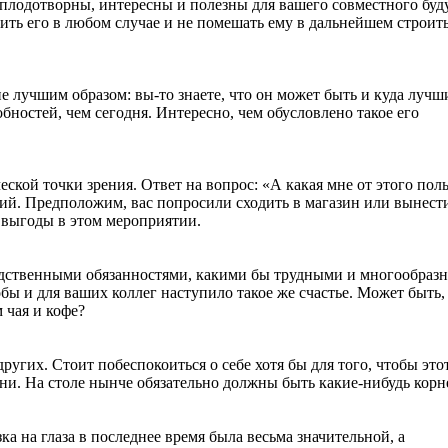
 плодотворны, интересны и полезны для вашего совместного буд
оить его в любом случае и не помешать ему в дальнейшем строит
 не лучшим образом: вы-то знаете, что он может быть и куда луч
ностей, чем сегодня. Интересно, чем обусловлено такое его
еской точки зрения. Ответ на вопрос: «А какая мне от этого пол
ий. Предположим, вас попросили сходить в магазин или вынест
я выгоды в этом мероприятии.
едственными обязанностями, какими бы трудными и многообраз
обы и для ваших коллег наступило такое же счастье. Может быть,
 чая и кофе?
других. Стоит побеспокоиться о себе хотя бы для того, чтобы это
ени. На столе нынче обязательно должны быть какие-нибудь кор
ка на глаза в последнее время была весьма значительной, а