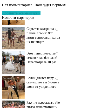
несколько секунд, а
Нет комментариев. Ваш будет первым!
смеяться вы будете
долго
Добавить комментарий
Новости партнеров
Скрытая камера на
i
пляже Крыма: Что
люди вытворяют, когда
их не видят...
Этот танец невесты
i
оставит вас без слов!
Пересмотрела 10 раз
Ролик длится пару
i
секунд, но вы будете в
шоке от увиденного
Ржу не переставая, это
i
видео пересмотришь
не раз