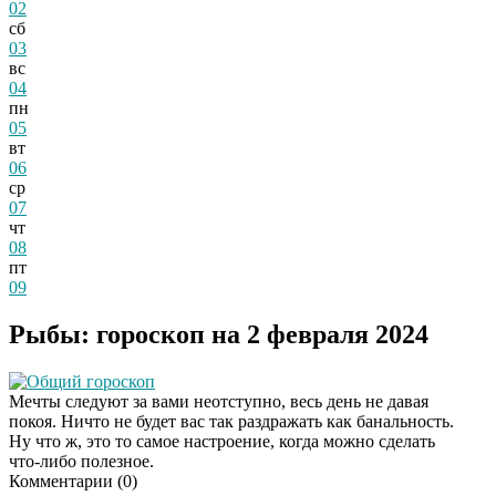
02
сб
03
вс
04
пн
05
вт
06
ср
07
чт
08
пт
09
Рыбы: гороскоп на 2 февраля 2024
Общий гороскоп
Мечты следуют за вами неотступно, весь день не давая
покоя. Ничто не будет вас так раздражать как банальность.
Ну что ж, это то самое настроение, когда можно сделать
что-либо полезное.
Комментарии (
0
)
Ролик длится
i