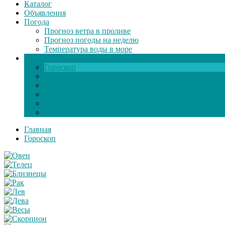
Каталог
Объявления
Погода
Прогноз ветра в проливе
Прогноз погоды на неделю
Температура воды в море
Инфо
Гороскоп
Поздравления
Игры онлайн
Общение
Автозапчасти
Экзамен по ПДД
Главная
Гороскоп