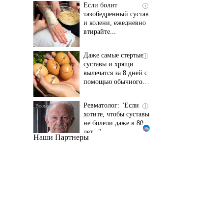
и колени, ежедневно
втирайте...
Даже самые стертые
i
суставы и хрящи
вылечатся за 8 дней с
помощью обычного…
Ревматолог: "Если
i
хотите, чтобы суставы
не болели даже в 80
лет..."
Наши Партнеры
Даже самый
i
запущенный грибок
исчезнет с корнем,
если перед сном…
Этот трюк уничтожает
i
грибок за 5 дней!