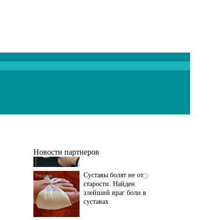
Если болят
i
тазобедренный сустав
и колени, немедленно
исключите...
Новости партнеров
Суставы болят не от
i
старости. Найден
злейший враг боли в
суставах
Если болит
i
тазобедренный сустав