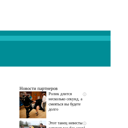
Скрытая камера на
i
пляже Крыма: Что
люди вытворяют, когда
их не видят...
Новости партнеров
Ролик длится
i
несколько секунд, а
смеяться вы будете
долго
Этот танец невесты
i
оставит вас без слов!