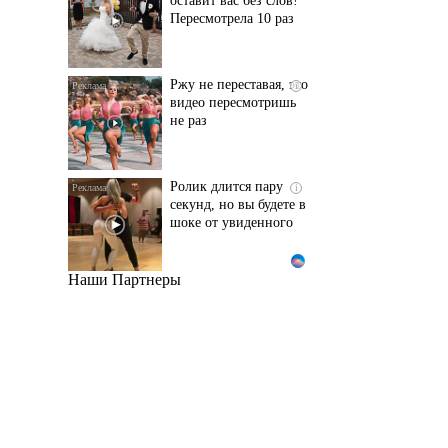
Пересмотрела 10 раз
Ржу не переставая, это
i
видео пересмотришь
не раз
Ролик длится пару
i
секунд, но вы будете в
шоке от увиденного
Наши Партнеры
Ролик из Омска: вы
i
будете смеяться долго
Королева вагона
i
отожгла! Видео не
оставит равнодушным