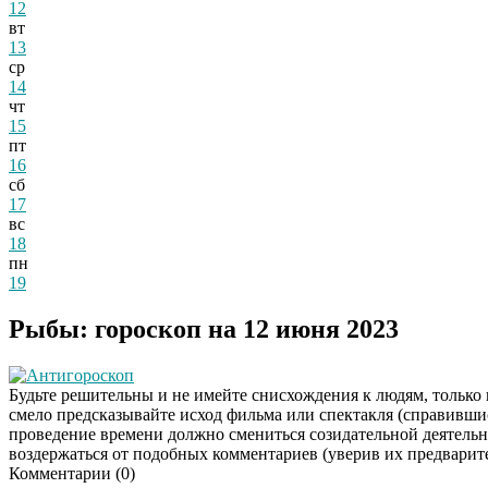
12
вт
13
ср
14
чт
15
пт
16
сб
17
вс
18
пн
19
Рыбы: гороскоп на 12 июня 2023
Антигороскоп
Будьте решительны и не имейте снисхождения к людям, только 
смело предсказывайте исход фильма или спектакля (справившис
проведение времени должно смениться созидательной деятельнос
воздержаться от подобных комментариев (уверив их предварит
Комментарии (
0
)