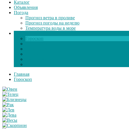
Каталог
Объявления
Погода
Прогноз ветра в проливе
Прогноз погоды на неделю
Температура воды в море
Инфо
Гороскоп
Поздравления
Игры онлайн
Общение
Автозапчасти
Экзамен по ПДД
Главная
Гороскоп