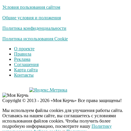
Условия пользования сайтом
Королева вагона
i
отожгла! Видео не
Общие условия и положения
оставит равнодушным
Политика конфиденциальности
Забывший о
Политика использования Cookie
i
патриотизме
О проекте
Плющенко отправляет
Правила
сына выступать за
Реклама
Азербайджан
Соглашения
Карта сайта
Контакты
Copyright © 2013 - 2026 «Моя Керчь» Все права защищены!
Мы используем файлы cookies для улучшения работы сайта.
Оставаясь на нашем сайте, вы соглашаетесь с условиями
использования файлов cookies. Чтобы получить более
подробную информацию, посмотрите нашу
Политику