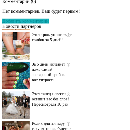
Комментарии (
0
)
Даже самый
i
запущенный грибок
Нет комментариев. Ваш будет первым!
исчезнет с корнем,
если перед сном…
Добавить комментарий
Новости партнеров
Этот трюк уничтожает
i
грибок за 5 дней!
За 5 дней исчезнет
i
даже самый
застарелый грибок:
вот хитрость
Этот танец невесты
i
оставит вас без слов!
Пересмотрела 10 раз
Ролик длится пару
i
секунд, но вы будете в