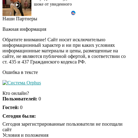
шоке от увиденного
Наши Партнеры
Ролик из Омска: вы
i
будете смеяться долго
Важная информация
Обратите внимание! Сайт носит исключительно
информационный характер и ни при каких условиях
информационные материалы и цены, размещенные на
Ржу не переставая, это
i
сайте, не являются публичной офертой, в соответствии со
видео пересмотришь
ст. 435 и 437 Гражданского кодекса РФ.
не раз
Ошибка в тексте
Скрытая камера на
i
пляже Крыма: Что
Кто онлайн?
люди вытворяют, когда
Пользователей:
0
их не видят...
Гостей:
0
Ролик длится
Сегодня были:
i
несколько секунд, а
Сегодня зарегистрированные пользователи не посещали
смеяться вы будете
сайт
долго
Условия и положения