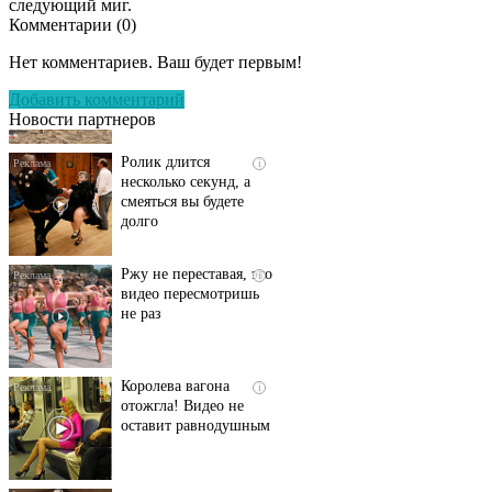
следующий миг.
Комментарии (
0
)
Скрытая камера на
i
пляже Крыма: Что
Нет комментариев. Ваш будет первым!
люди вытворяют, когда
их не видят...
Добавить комментарий
Новости партнеров
Ролик длится
i
несколько секунд, а
смеяться вы будете
долго
Ржу не переставая, это
i
видео пересмотришь
не раз
Королева вагона
i
отожгла! Видео не
оставит равнодушным
Ролик длится пару
i