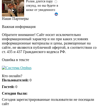
секунд, но вы будете в
шоке от увиденного
Наши Партнеры
Этот танец невесты
i
оставит вас без слов!
Важная информация
Пересмотрела 10 раз
Обратите внимание! Сайт носит исключительно
информационный характер и ни при каких условиях
информационные материалы и цены, размещенные на
Ролик из Омска: вы
i
сайте, не являются публичной офертой, в соответствии со
будете смеяться долго
ст. 435 и 437 Гражданского кодекса РФ.
Ошибка в тексте
Кто онлайн?
Пользователей:
0
Гостей:
0
Сегодня были:
Сегодня зарегистрированные пользователи не посещали
сайт