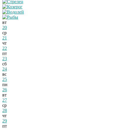
вт
20
ср
21
чт
22
пт
23
сб
24
вс
25
пн
26
вт
27
ср
28
чт
29
пт