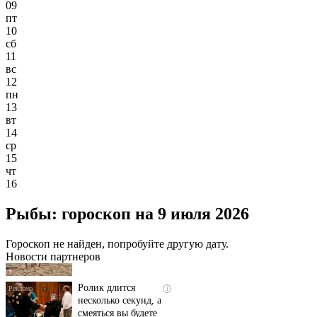
09
пт
10
сб
11
вс
12
пн
13
вт
14
ср
15
чт
16
Скрытая камера на
i
Рыбы: гороскоп на 9 июля 2026
пляже Крыма: Что
люди вытворяют, когда
их не видят...
Гороскоп не найден, попробуйте другую дату.
Новости партнеров
Ролик длится
i
несколько секунд, а
смеяться вы будете
долго