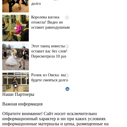
Королева вагона
i
отожгла! Видео не
оставит равнодушным
Этот танец невесты
i
оставит вас без слов!
Пересмотрела 10 раз
Ролик из Омска: вы
i
будете смеяться долго
Наши Партнеры
Ржу не переставая, это
i
видео пересмотришь
Важная информация
не раз
Обратите внимание! Сайт носит исключительно
информационный характер и ни при каких условиях
информационные материалы и цены, размещенные на
Ролик длится пару
i