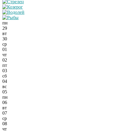
пн
29
вт
30
ср
01
чт
02
пт
03
сб
04
вс
05
пн
06
вт
07
ср
08
чт