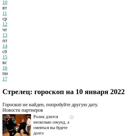
10
вт
11
ср
12
чт
13
пт
14
сб
15
вс
16
пн
17
Скрытая камера на
i
пляже Крыма: Что
Стрелец: гороскоп на 10 января 2022
люди вытворяют, когда
их не видят...
Гороскоп не найден, попробуйте другую дату.
Новости партнеров
Ролик длится
i
несколько секунд, а
смеяться вы будете
долго