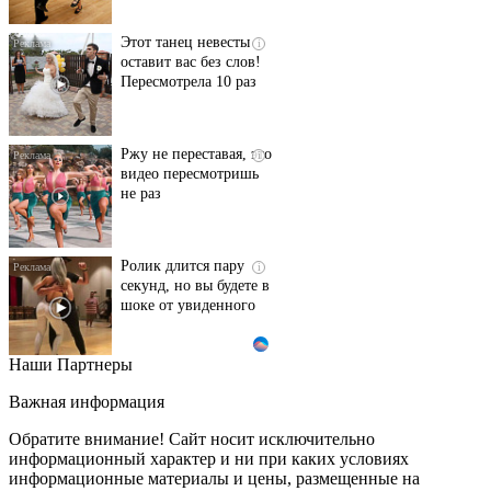
Этот танец невесты
i
оставит вас без слов!
Пересмотрела 10 раз
Ржу не переставая, это
i
видео пересмотришь
не раз
Ролик длится пару
i
секунд, но вы будете в
шоке от увиденного
Наши Партнеры
Ролик из Омска: вы
i
будете смеяться долго
Важная информация
Обратите внимание! Сайт носит исключительно
информационный характер и ни при каких условиях
информационные материалы и цены, размещенные на
Королева вагона
i