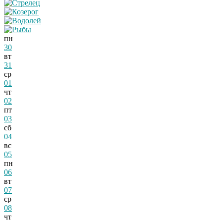
пн
30
вт
31
ср
01
чт
02
пт
03
сб
04
вс
05
пн
06
вт
07
ср
08
чт