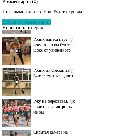
Комментарии (
0
)
Этот танец невесты
i
оставит вас без слов!
Нет комментариев. Ваш будет первым!
Пересмотрела 10 раз
Добавить комментарий
Новости партнеров
Ролик длится пару
i
секунд, но вы будете в
шоке от увиденного
Ролик из Омска: вы
i
будете смеяться долго
Ржу не переставая, это
i
видео пересмотришь
не раз
Скрытая камера на
i
пляже Крыма: Что