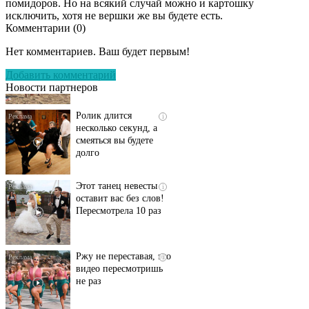
помидоров. Но на всякий случай можно и картошку
исключить, хотя не вершки же вы будете есть.
Комментарии (
0
)
Скрытая камера на
i
пляже Крыма: Что
Нет комментариев. Ваш будет первым!
люди вытворяют, когда
их не видят...
Добавить комментарий
Новости партнеров
Ролик длится
i
несколько секунд, а
смеяться вы будете
долго
Этот танец невесты
i
оставит вас без слов!
Пересмотрела 10 раз
Ржу не переставая, это
i
видео пересмотришь
не раз