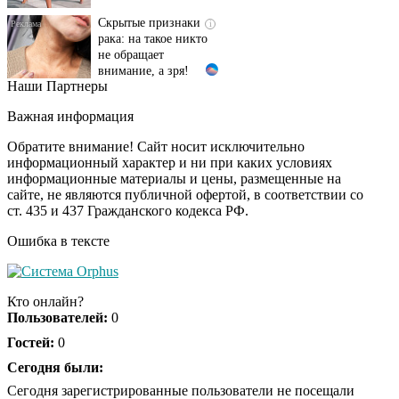
Скрытые признаки
i
рака: на такое никто
не обращает
внимание, а зря!
Наши Партнеры
Ролик длится пару
i
секунд, но вы будете в
Важная информация
шоке от увиденного
Обратите внимание! Сайт носит исключительно
информационный характер и ни при каких условиях
информационные материалы и цены, размещенные на
Ролик из Омска: вы
i
сайте, не являются публичной офертой, в соответствии со
будете смеяться долго
ст. 435 и 437 Гражданского кодекса РФ.
Ошибка в тексте
Королева вагона
i
отожгла! Видео не
Кто онлайн?
оставит равнодушным
Пользователей:
0
Гостей:
0
Сегодня были:
Сегодня зарегистрированные пользователи не посещали