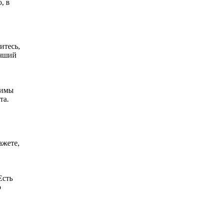
, в
итесь,
учший
димы
та.
ажете,
Есть
о