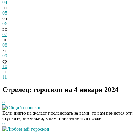
04
пт
05
сб
06
вс
07
пн
08
вт
09
ср
10
чт
11
Стрелец: гороскоп на 4 января 2024
0
Общий гороскоп
Если никто не желает последовать за вами, то вам придется от
ступайте, возможно, к вам присоединятся позже.
0
Любовный гороскоп