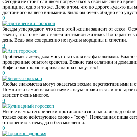
Сегодня не стоит слишком погружаться в свои мысли во время 
принципе, одно и то же. Дело в том, что по дороге куда-то вы
достойного вашего внимания. Было бы очень обидно его упуст
0
Эротический гороскоп
Звезды утверждают, что все в этой жизни зависит от секса. Осо
значит, что-то не так с вашей интимной жизнью. Постарайтесь
день. Ведь вам совершенно не нужны морщины и сплетни.
0
Антигороскоп
Проблемы с желудком могут стать для вас фатальными. Важно з
проверенные опытом средства. Всякие там салатики и домашни
Кофе и быстрорастворимая лапша спасут вас!
0
Бизнес-гороскоп
Любые знакомства могут оказаться весьма перспективными и 
Помните о самой важной науке - науке нравиться - и постарайт
зависит очень многое.
0
Кулинарный гороскоп
Нынче вам категорически противопоказано насилие над собой в
только одно действующее слово - "хочу". Нежеланная пища сего
отношению к нему, да и бессмысленно.
0
Гороскоп здоровья