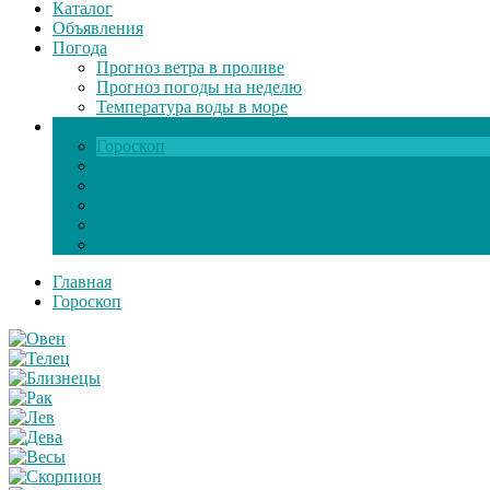
Каталог
Объявления
Погода
Прогноз ветра в проливе
Прогноз погоды на неделю
Температура воды в море
Инфо
Гороскоп
Поздравления
Игры онлайн
Общение
Автозапчасти
Экзамен по ПДД
Главная
Гороскоп