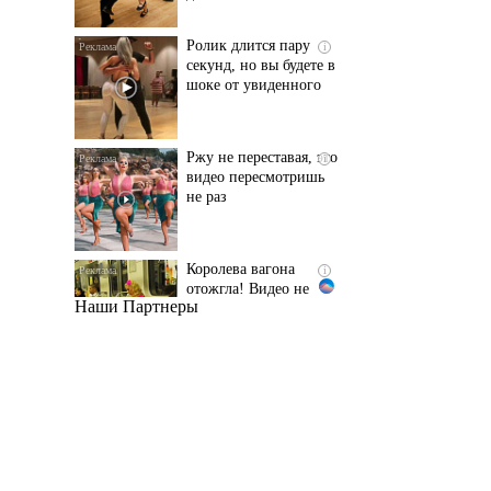
шоке от увиденного
Ржу не переставая, это
i
видео пересмотришь
не раз
Королева вагона
i
отожгла! Видео не
оставит равнодушным
Наши Партнеры
Этот танец невесты
i
оставит вас без слов!
Пересмотрела 10 раз
Ролик из Омска: вы
i
будете смеяться долго