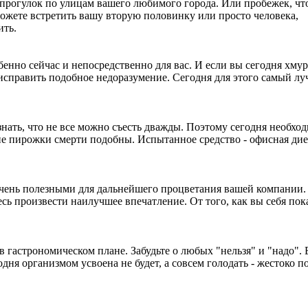
прогулок по улицам вашего любимого города. Или пробежек, что
 можете встретить вашу вторую половинку или просто человека,
ить.
бенно сейчас и непосредственно для вас. И если вы сегодня хмур
 исправить подобное недоразумение. Сегодня для этого самый л
нать, что не все можно съесть дважды. Поэтому сегодня необхо
е пирожки смерти подобны. Испытанное средство - офисная дие
очень полезными для дальнейшего процветания вашей компании.
есь произвести наилучшее впечатление. От того, как вы себя пок
 гастрономическом плане. Забудьте о любых "нельзя" и "надо". 
дня организмом усвоена не будет, а совсем голодать - жестоко п