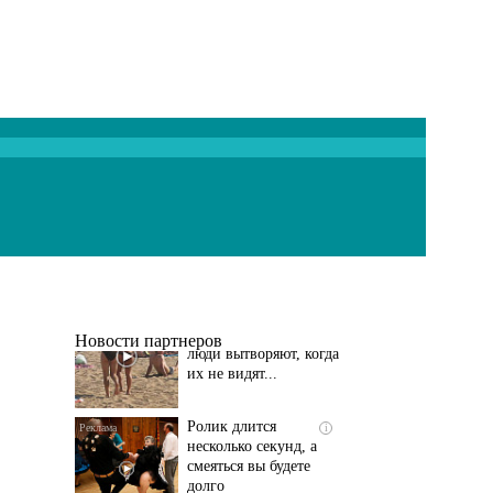
Скрытая камера на
i
пляже Крыма: Что
люди вытворяют, когда
их не видят...
Новости партнеров
Ролик длится
i
несколько секунд, а
смеяться вы будете
долго
Ролик длится пару
i
секунд, но вы будете в