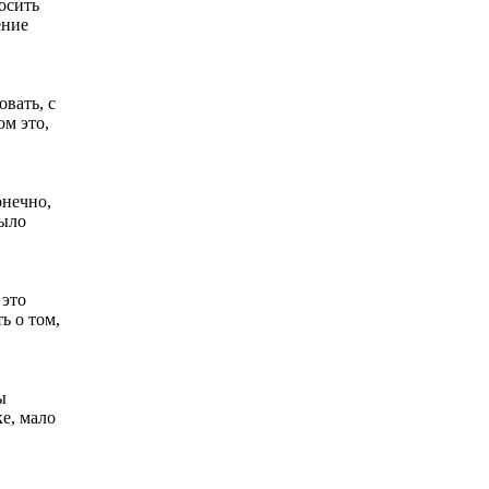
носить
ение
вать, с
ом это,
онечно,
было
 это
ь о том,
ы
ке, мало