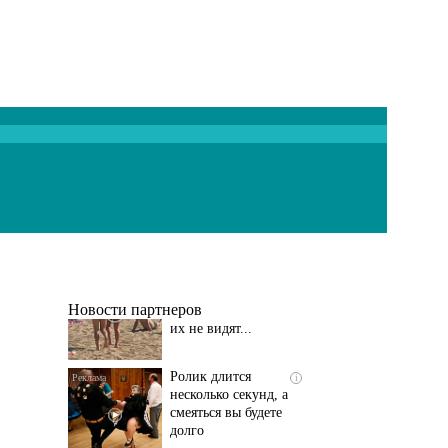
Скрытая камера на
i
пляже Крыма: Что
люди вытворяют, когда
их не видят...
Новости партнеров
Ролик длится
i
несколько секунд, а
смеяться вы будете
долго
Этот танец невесты
i
оставит вас без слов!