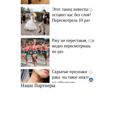
Пересмотрела 10 раз
Ржу не переставая, это
i
видео пересмотришь
не раз
Скрытые признаки
i
рака: на такое никто
не обращает
внимание, а зря!
Наши Партнеры
Ролик длится пару
i
секунд, но вы будете в
шоке от увиденного
Ролик из Омска: вы
i
будете смеяться долго