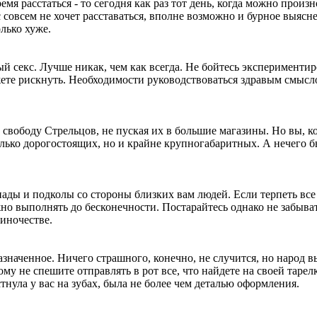
емя расстаться - то сегодня как раз тот день, когда можно произ
с совсем не хочет расставаться, вполне возможно и бурное выясн
лько хуже.
 секс. Лучше никак, чем как всегда. Не бойтесь экспериментиро
жете рискнуть. Необходимости руководствоваться здравым смысл
вободу Стрельцов, не пуская их в большие магазины. Но вы, к
олько дорогостоящих, но и крайне крупногабаритных. А нечего 
ады и подколы со стороны близких вам людей. Если терпеть все
жно выполнять до бесконечности. Постарайтесь однако не забыват
диночестве.
значенное. Ничего страшного, конечно, не случится, но народ в
му не спешите отправлять в рот все, что найдете на своей тарел
стнула у вас на зубах, была не более чем деталью оформления.