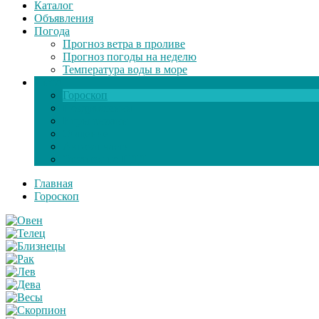
Каталог
Объявления
Погода
Прогноз ветра в проливе
Прогноз погоды на неделю
Температура воды в море
Инфо
Гороскоп
Поздравления
Игры онлайн
Общение
Автозапчасти
Экзамен по ПДД
Главная
Гороскоп