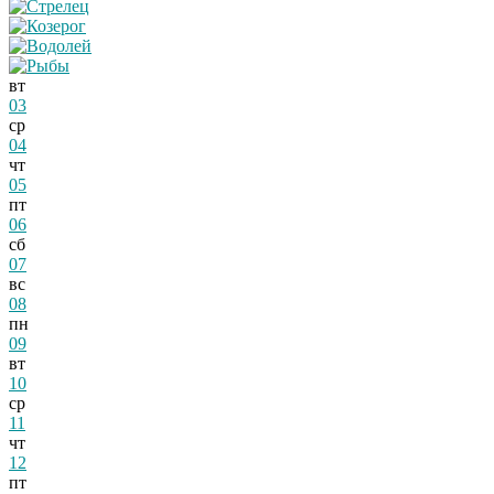
вт
03
ср
04
чт
05
пт
06
сб
07
вс
08
пн
09
вт
10
ср
11
чт
12
пт