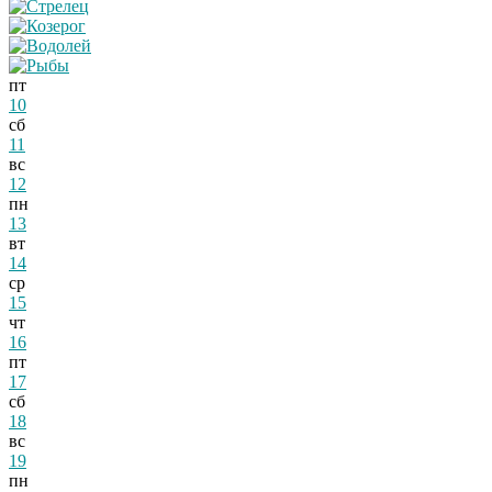
пт
10
сб
11
вс
12
пн
13
вт
14
ср
15
чт
16
пт
17
сб
18
вс
19
пн