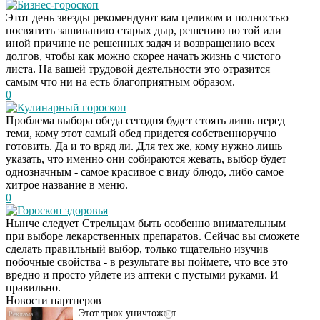
Бизнес-гороскоп
Этот день звезды рекомендуют вам целиком и полностью
посвятить зашиванию старых дыр, решению по той или
иной причине не решенных задач и возвращению всех
долгов, чтобы как можно скорее начать жизнь с чистого
листа. На вашей трудовой деятельности это отразится
самым что ни на есть благоприятным образом.
0
Кулинарный гороскоп
Проблема выбора обеда сегодня будет стоять лишь перед
теми, кому этот самый обед придется собственноручно
готовить. Да и то вряд ли. Для тех же, кому нужно лишь
указать, что именно они собираются жевать, выбор будет
однозначным - самое красивое с виду блюдо, либо самое
хитрое название в меню.
0
Гороскоп здоровья
Нынче следует Стрельцам быть особенно внимательным
при выборе лекарственных препаратов. Сейчас вы сможете
Даже самый
i
сделать правильный выбор, только тщательно изучив
запущенный грибок
побочные свойства - в результате вы поймете, что все это
исчезнет с корнем,
вредно и просто уйдете из аптеки с пустыми руками. И
если перед сном…
правильно.
Новости партнеров
Этот трюк уничтожает
i