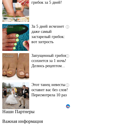
грибок за 5 дней!
За 5 дней исчезнет
i
даже самый
застарелый грибок:
вот хитрость
Запущенный грибок
i
ссохнется за 1 ночь!
Делюсь рецептом...
Этот танец невесты
i
оставит вас без слов!
Пересмотрела 10 раз
Наши Партнеры
Ролик длится пару
i
секунд, но вы будете в
Важная информация
шоке от увиденного