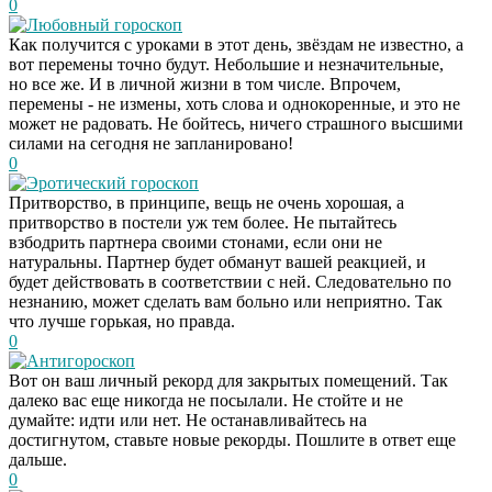
0
Любовный гороскоп
Как получится с уроками в этот день, звёздам не известно, а
вот перемены точно будут. Небольшие и незначительные,
но все же. И в личной жизни в том числе. Впрочем,
перемены - не измены, хоть слова и однокоренные, и это не
может не радовать. Не бойтесь, ничего страшного высшими
силами на сегодня не запланировано!
0
Эротический гороскоп
Притворство, в принципе, вещь не очень хорошая, а
притворство в постели уж тем более. Не пытайтесь
взбодрить партнера своими стонами, если они не
натуральны. Партнер будет обманут вашей реакцией, и
будет действовать в соответствии с ней. Следовательно по
незнанию, может сделать вам больно или неприятно. Так
что лучше горькая, но правда.
0
Антигороскоп
Вот он ваш личный рекорд для закрытых помещений. Так
далеко вас еще никогда не посылали. Не стойте и не
думайте: идти или нет. Не останавливайтесь на
достигнутом, ставьте новые рекорды. Пошлите в ответ еще
дальше.
0