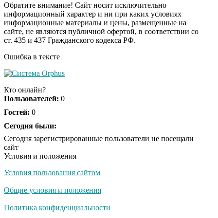
Обратите внимание! Сайт носит исключительно
информационный характер и ни при каких условиях
информационные материалы и цены, размещенные на
Ролик из Омска: вы
i
сайте, не являются публичной офертой, в соответствии со
будете смеяться долго
ст. 435 и 437 Гражданского кодекса РФ.
Ошибка в тексте
Ржу не переставая, это
i
видео пересмотришь
Кто онлайн?
не раз
Пользователей:
0
Гостей:
0
Скрытая камера на
Сегодня были:
i
пляже Крыма: Что
Сегодня зарегистрированные пользователи не посещали
люди вытворяют, когда
сайт
их не видят...
Условия и положения
Условия пользования сайтом
Ролик длится
i
несколько секунд, а
Общие условия и положения
смеяться вы будете
долго
Политика конфиденциальности