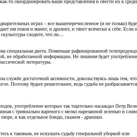
 как-то скоординировать ваши представления и свести их к сред
дварительных играх – все вышеперечисленное (и не только) буде
ает им покоя и манит, и дразнит, и тянет всячески к себе. Если 
 скульптуры сходите, что ли…
има специальная диета. Поменьше рафинированной телепродукц
ой, не обработанной информации. Не лишним будет употреблен
лассической литературы.
 на службе достаточной активности, довольствуясь лишь тем, что
огое. Поэтому будьте решительнее, ведь судьба не разбрасываетс
лодов, употребление которых так тщательно насаждал Петр Вел
начиная с тривиально вареного с мелко нарезанной зеленью и сли
пюре, и как отдельное блюдо, скажем - драники.
тесь к таковым, не искушать судьбу генеральной уборкой или