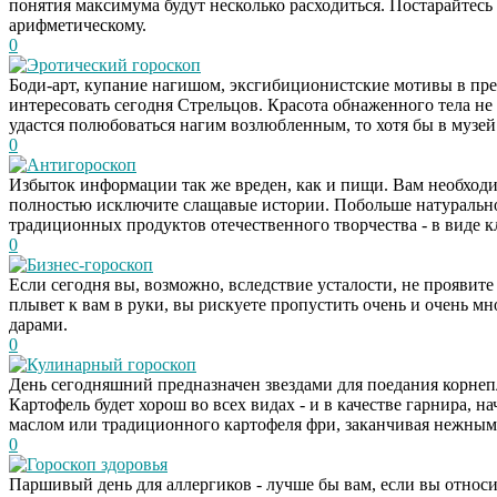
понятия максимума будут несколько расходиться. Постарайтесь
арифметическому.
0
Эротический гороскоп
Боди-арт, купание нагишом, эксгибиционистские мотивы в пре
интересовать сегодня Стрельцов. Красота обнаженного тела не д
удастся полюбоваться нагим возлюбленным, то хотя бы в музей
0
Антигороскоп
Избыток информации так же вреден, как и пищи. Вам необход
полностью исключите слащавые истории. Побольше натуральн
традиционных продуктов отечественного творчества - в виде к
0
Бизнес-гороскоп
Если сегодня вы, возможно, вследствие усталости, не проявите
плывет к вам в руки, вы рискуете пропустить очень и очень мн
дарами.
0
Кулинарный гороскоп
День сегодняшний предназначен звездами для поедания корнеп
Картофель будет хорош во всех видах - и в качестве гарнира, 
маслом или традиционного картофеля фри, заканчивая нежным 
0
Гороскоп здоровья
Паршивый день для аллергиков - лучше бы вам, если вы относи