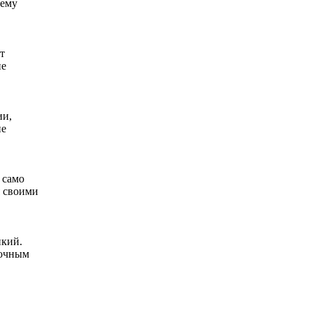
нему
т
не
ии,
ие
 само
я своими
икий.
вочным