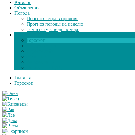
Каталог
Объявления
Погода
Прогноз ветра в проливе
Прогноз погоды на неделю
Температура воды в море
Инфо
Гороскоп
Поздравления
Игры онлайн
Общение
Автозапчасти
Экзамен по ПДД
Главная
Гороскоп