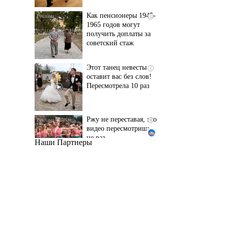
получить доплаты за
советский стаж
Этот танец невесты
i
оставит вас без слов!
Пересмотрела 10 раз
Ржу не переставая, это
i
видео пересмотришь
не раз
Наши Партнеры
Ролик длится пару
i
секунд, но вы будете в
шоке от увиденного
Ролик из Омска: вы
i
будете смеяться долго