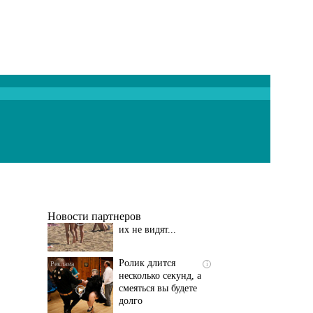
Скрытая камера на
i
пляже Крыма: Что
люди вытворяют, когда
их не видят...
Новости партнеров
Ролик длится
i
несколько секунд, а
смеяться вы будете
долго
Как пенсионеры 1945-
i
1965 годов могут