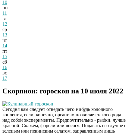
10
пн
11
вт
12
ср
13
чт
14
пт
15
сб
16
вс
17
Скорпион: гороскоп на 10 июля 2022
Кулинарный гороскоп
Сегодня вам следует отведать чего-нибудь холодного
копчения, если, конечно, организм позволяет такого рода
над собой эксперименты. Предпочтительно - рыбки, лучше
красной. Скажем, форели или лосося. Подавать его лучше с
Скрытая камера на
i
зеленым или пекинским салатом, заправленным лишь
пляже Крыма: Что