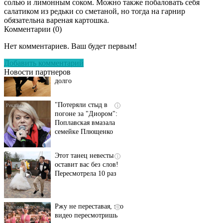
солью и лимонным соком. Можно также побаловать себя
люди вытворяют, когда
салатиком из редьки со сметаной, но тогда на гарнир
их не видят...
обязательна вареная картошка.
Комментарии (
0
)
Ролик длится
i
несколько секунд, а
Нет комментариев. Ваш будет первым!
смеяться вы будете
Добавить комментарий
долго
Новости партнеров
"Потеряли стыд в
i
погоне за "Диором":
Поплавская вмазала
семейке Плющенко
Этот танец невесты
i
оставит вас без слов!
Пересмотрела 10 раз
Ржу не переставая, это
i
видео пересмотришь
не раз