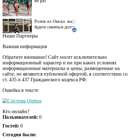
Ролик из Омска: вы
i
будете смеяться долго
Наши Партнеры
Ролик длится пару
i
Важная информация
секунд, но вы будете в
шоке от увиденного
Обратите внимание! Сайт носит исключительно
информационный характер и ни при каких условиях
информационные материалы и цены, размещенные на
сайте, не являются публичной офертой, в соответствии со
Королева вагона
i
ст. 435 и 437 Гражданского кодекса РФ.
отожгла! Видео не
оставит равнодушным
Ошибка в тексте
Кто онлайн?
Пользователей:
0
Гостей:
0
Сегодня были: