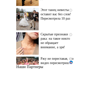
Пересмотрела 10 раз
Скрытые признаки
i
рака: на такое никто
не обращает
внимание, а зря!
Ржу не переставая, это
i
видео пересмотришь
не раз
Наши Партнеры
Ролик длится пару
i
секунд, но вы будете в
шоке от увиденного
Ролик из Омска: вы
i
будете смеяться долго