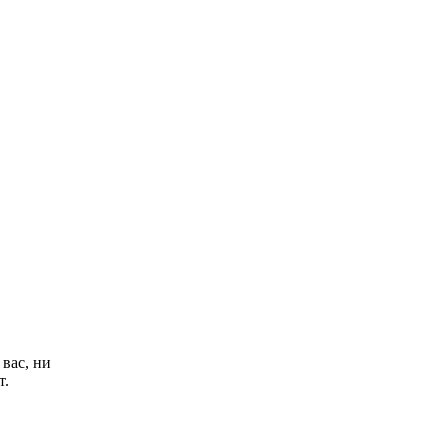
Королева вагона
i
отожгла! Видео не
оставит равнодушным
вас, ни
т.