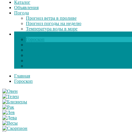
Каталог
Объявления
Погода
Прогноз ветра в проливе
Прогноз погоды на неделю
Температура воды в море
Инфо
Гороскоп
Поздравления
Игры онлайн
Общение
Автозапчасти
Экзамен по ПДД
Главная
Гороскоп