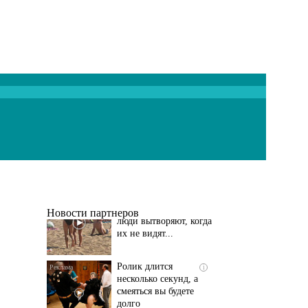
Скрытая камера на
i
пляже Крыма: Что
люди вытворяют, когда
их не видят...
Новости партнеров
Ролик длится
i
несколько секунд, а
смеяться вы будете
долго
Этот танец невесты
i
оставит вас без слов!