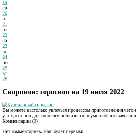
19
ср
20
чт
21
пт
22
сб
23
вс
24
пн
25
вт
26
Скорпион: гороскоп на 19 июля 2022
Кулинарный гороскоп
Вы можете настолько увлечься процессом приготовления чего-н
у тех, кто пол дня слонялся поблизости, шумно облизываясь и п
Комментарии (
0
)
Нет комментариев. Ваш будет первым!