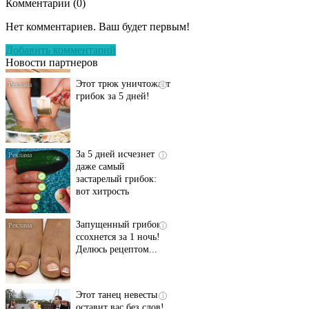
Комментарии (
0
)
Даже самый
i
запущенный грибок
Нет комментариев. Ваш будет первым!
исчезнет с корнем,
если перед сном…
Добавить комментарий
Новости партнеров
Этот трюк уничтожает
i
грибок за 5 дней!
За 5 дней исчезнет
i
даже самый
застарелый грибок:
вот хитрость
Запущенный грибок
i
ссохнется за 1 ночь!
Делюсь рецептом...
Этот танец невесты
i
оставит вас без слов!