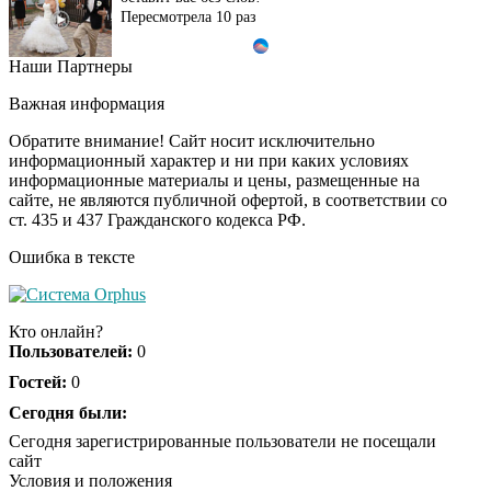
Пересмотрела 10 раз
Наши Партнеры
Ролик длится пару
i
секунд, но вы будете в
Важная информация
шоке от увиденного
Обратите внимание! Сайт носит исключительно
информационный характер и ни при каких условиях
информационные материалы и цены, размещенные на
Ролик из Омска: вы
i
сайте, не являются публичной офертой, в соответствии со
будете смеяться долго
ст. 435 и 437 Гражданского кодекса РФ.
Ошибка в тексте
Ржу не переставая, это
i
видео пересмотришь
Кто онлайн?
не раз
Пользователей:
0
Гостей:
0
Скрытая камера на
Сегодня были:
i
пляже Крыма: Что
Сегодня зарегистрированные пользователи не посещали
люди вытворяют, когда
сайт
их не видят...
Условия и положения