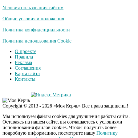
Условия пользования сайтом
Ролик длится
i
несколько секунд, а
Общие условия и положения
смеяться вы будете
долго
Политика конфиденциальности
Королева вагона
Политика использования Cookie
i
отожгла! Видео не
О проекте
оставит равнодушным
Правила
Реклама
Соглашения
Экс-бойфренд дочери
i
Карта сайта
Борисовой душил ее
Контакты
из-за макарон
Copyright © 2013 - 2026 «Моя Керчь» Все права защищены!
Мы используем файлы cookies для улучшения работы сайта.
Оставаясь на нашем сайте, вы соглашаетесь с условиями
использования файлов cookies. Чтобы получить более
подробную информацию, посмотрите нашу
Политику