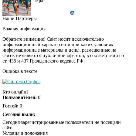
не раз
Наши Партнеры
Ролик из Омска: вы
i
будете смеяться долго
Важная информация
Обратите внимание! Сайт носит исключительно
информационный характер и ни при каких условиях
информационные материалы и цены, размещенные на
Ролик длится пару
i
сайте, не являются публичной офертой, в соответствии со
секунд, но вы будете в
ст. 435 и 437 Гражданского кодекса РФ.
шоке от увиденного
Ошибка в тексте
Публичный удар
i
Зеленскому от Кличко:
Кто онлайн?
это настоящий вызов
Пользователей:
0
Гостей:
0
Почему в школе
Сегодня были:
i
Загитовой стоимостью
Сегодня зарегистрированные пользователи не посещали
больше миллиарда
сайт
некому тренировать
Условия и положения