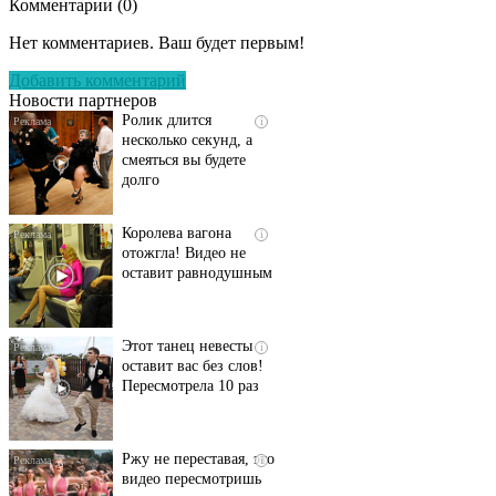
Комментарии (
0
)
Скрытая камера на
i
пляже Крыма: Что
Нет комментариев. Ваш будет первым!
люди вытворяют, когда
их не видят...
Добавить комментарий
Новости партнеров
Ролик длится
i
несколько секунд, а
смеяться вы будете
долго
Королева вагона
i
отожгла! Видео не
оставит равнодушным
Этот танец невесты
i
оставит вас без слов!
Пересмотрела 10 раз
Ржу не переставая, это
i
видео пересмотришь