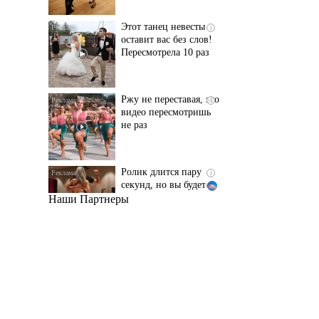
Пересмотрела 10 раз
Ржу не переставая, это
i
видео пересмотришь
не раз
Ролик длится пару
i
секунд, но вы будете в
шоке от увиденного
Наши Партнеры
Ролик из Омска: вы
i
будете смеяться долго
Королева вагона
i
отожгла! Видео не
оставит равнодушным