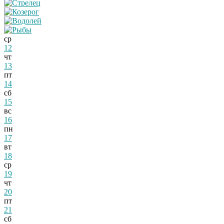
ср
12
чт
13
пт
14
сб
15
вс
16
пн
17
вт
18
ср
19
чт
20
пт
21
сб