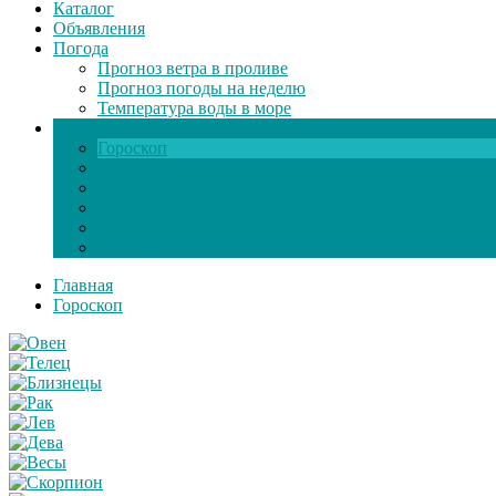
Каталог
Объявления
Погода
Прогноз ветра в проливе
Прогноз погоды на неделю
Температура воды в море
Инфо
Гороскоп
Поздравления
Игры онлайн
Общение
Автозапчасти
Экзамен по ПДД
Главная
Гороскоп