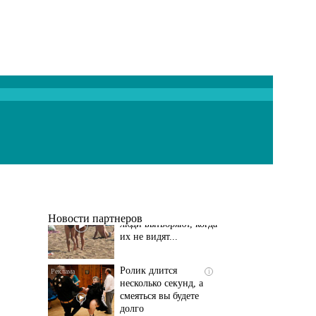
Скрытая камера на
i
пляже Крыма: Что
люди вытворяют, когда
их не видят...
Новости партнеров
Ролик длится
i
несколько секунд, а
смеяться вы будете
долго
Этот танец невесты
i
оставит вас без слов!