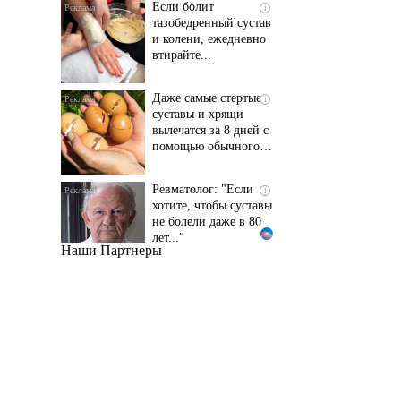
и колени, ежедневно
втирайте...
Даже самые стертые
i
суставы и хрящи
вылечатся за 8 дней с
помощью обычного…
Ревматолог: "Если
i
хотите, чтобы суставы
не болели даже в 80
лет..."
Наши Партнеры
Даже самый
i
запущенный грибок
исчезнет с корнем,
если перед сном…
Этот трюк уничтожает
i
грибок за 5 дней!