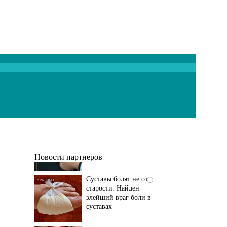
Если болят
i
тазобедренный сустав
и колени, немедленно
исключите...
Новости партнеров
Суставы болят не от
i
старости. Найден
злейший враг боли в
суставах
Если болит
i
тазобедренный сустав