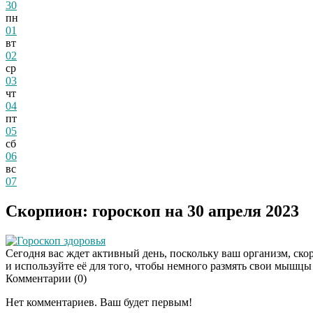
30
пн
01
вт
02
ср
03
чт
04
пт
05
сб
06
вс
07
Скорпион: гороскоп на 30 апреля 2023
Гороскоп здоровья
Сегодня вас ждет активный день, поскольку ваш организм, ско
и используйте её для того, чтобы немного размять свои мышцы 
Комментарии (
0
)
Нет комментариев. Ваш будет первым!