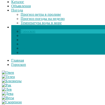
Каталог
Объявления
Погода
Прогноз ветра в проливе
Прогноз погоды на неделю
Температура воды в море
Инфо
Гороскоп
Поздравления
Игры онлайн
Общение
Автозапчасти
Экзамен по ПДД
Главная
Гороскоп