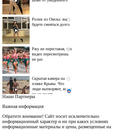
Ролик из Омска: вы
i
будете смеяться долго
Ржу не переставая, это
i
видео пересмотришь
не раз
Скрытая камера на
i
пляже Крыма: Что
люди вытворяют, когда
их не видят...
Наши Партнеры
Ролик длится
i
Важная информация
несколько секунд, а
смеяться вы будете
Обратите внимание! Сайт носит исключительно
долго
информационный характер и ни при каких условиях
информационные материалы и цены, размещенные на