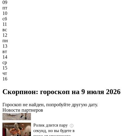
09
пт
10
сб
11
вс
12
пн
13
вт
14
ср
15
чт
16
Этот танец невесты
i
Скорпион: гороскоп на 9 июля 2026
оставит вас без слов!
Пересмотрела 10 раз
Гороскоп не найден, попробуйте другую дату.
Новости партнеров
Ролик длится пару
i
секунд, но вы будете в
шоке от увиденного