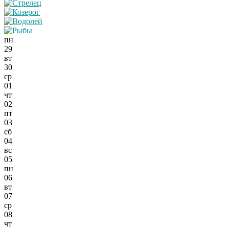
пн
29
вт
30
ср
01
чт
02
пт
03
сб
04
вс
05
пн
06
вт
07
ср
08
чт