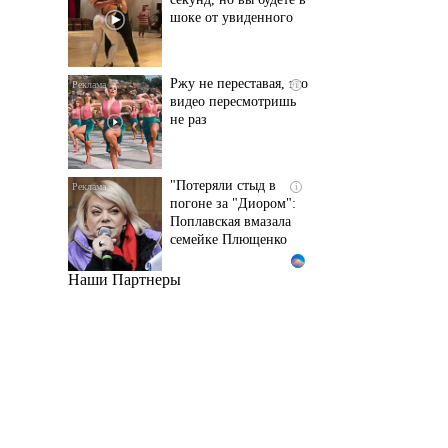
шоке от увиденного
Ржу не переставая, это
i
видео пересмотришь
не раз
"Потеряли стыд в
i
погоне за "Диором":
Поплавская вмазала
семейке Плющенко
Наши Партнеры
Ролик из Омска: вы
i
будете смеяться долго
Королева вагона
i
отожгла! Видео не
оставит равнодушным