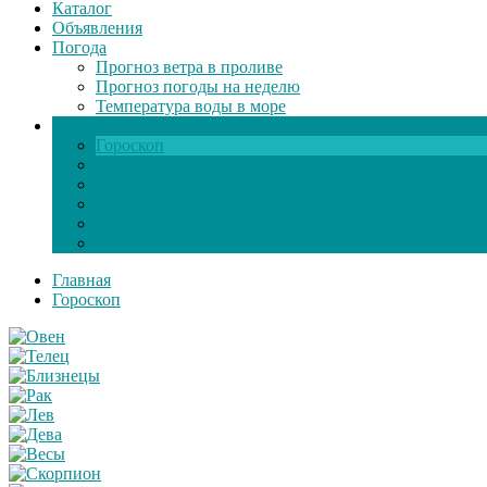
Каталог
Объявления
Погода
Прогноз ветра в проливе
Прогноз погоды на неделю
Температура воды в море
Инфо
Гороскоп
Поздравления
Игры онлайн
Общение
Автозапчасти
Экзамен по ПДД
Главная
Гороскоп