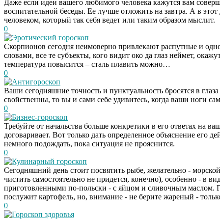
Даже если идеи вашего любимого человека кажутся вам соверш
воспитательной беседы. Ее лучше отложить на завтра. А в этот 
человеком, который так себя ведет или таким образом мыслит.
0
Эротический гороскоп
Скорпионов сегодня неимоверно привлекают распутные и одн
словами, все те субъекты, кого видит око да глаз неймет, окажу
температура повысится – сталь плавить можно…
0
Антигороскоп
Ваши сегодняшние точность и пунктуальность бросятся в глаза
свойственны, то вы и сами себе удивитесь, когда ваши ноги са
0
Бизнес-гороскоп
Требуйте от начальства больше конкретики в его ответах на ва
договаривает. Вот только дать определенное объяснение его де
немного подождать, пока ситуация не прояснится.
0
Кулинарный гороскоп
Сегодняшний день стоит посвятить рыбе, желательно - морской.
чистить самостоятельно не придется, конечно), особенно - в вид
приготовленными по-польски - с яйцом и сливочным маслом. 
послужит картофель, но, внимание - не берите жареный - тольк
0
Гороскоп здоровья