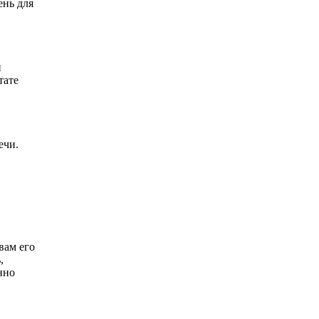
ень для
и
тате
ечи.
вам его
,
нно