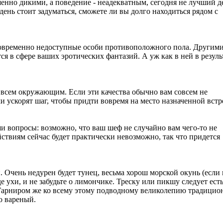
енно дикими, а поведение - неадекватным, сегодня не лучший д
день стоит задуматься, сможете ли вы долго находиться рядом с
овременно недоступные особи противоположного пола. Другим
тся в сфере ваших эротических фантазий. А уж как в ней в резуль
 всем окружающим. Если эти качества обычно вам совсем не
ми ускорят шаг, чтобы придти вовремя на место назначенной встр
ши вопросы: возможно, что ваш шеф не случайно вам чего-то не
йствиям сейчас будет практически невозможно, так что придется
 Очень недурен будет тунец, весьма хорош морской окунь (если 
е ухи, и не забудьте о лимончике. Треску или пикшу следует есть
Гарниром же ко всему этому подводному великолепию традицио
о вареный.