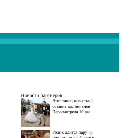
Ролик длится
i
несколько секунд, а
смеяться вы будете
долго
Скрытая камера на
i
пляже Крыма: Что
люди вытворяют, когда
их не видят...
Новости партнеров
Этот танец невесты
i
оставит вас без слов!
Пересмотрела 10 раз
Ролик длится пару
i
секунд, но вы будете в