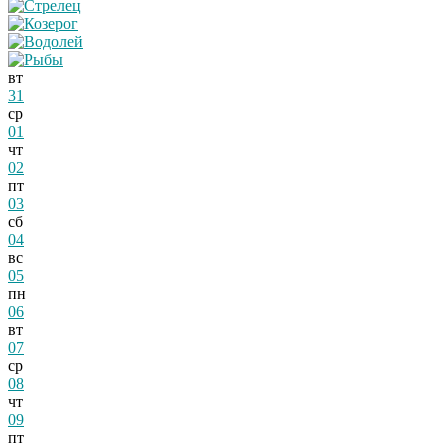
вт
31
ср
01
чт
02
пт
03
сб
04
вс
05
пн
06
вт
07
ср
08
чт
09
пт