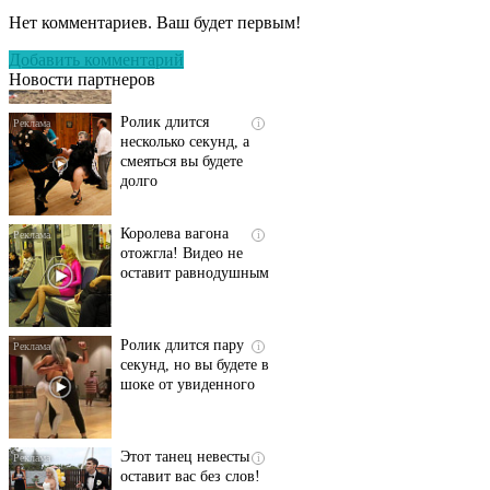
пляже Крыма: Что
Нет комментариев. Ваш будет первым!
люди вытворяют, когда
их не видят...
Добавить комментарий
Новости партнеров
Ролик длится
i
несколько секунд, а
смеяться вы будете
долго
Королева вагона
i
отожгла! Видео не
оставит равнодушным
Ролик длится пару
i
секунд, но вы будете в
шоке от увиденного
Этот танец невесты
i
оставит вас без слов!
Пересмотрела 10 раз