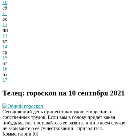
10
сб
11
вс
12
пн
13
вт
14
ср
15
чт
16
пт
17
Телец: гороскоп на 10 сентября 2021
Общий гороскоп
Сегодняшний день принесет вам удовлетворение от
собственных трудов. Если вам в голову придет какая-
нибудь мысль, постарайтесь ее развить и ни в коем случае
не забывайте о ее существовании - пригодится.
Комментарии (
0
)
Скрытая камера на
i