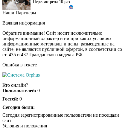
Наши Партнеры
Ржу не переставая, это
i
видео пересмотришь
Важная информация
не раз
Обратите внимание! Сайт носит исключительно
информационный характер и ни при каких условиях
информационные материалы и цены, размещенные на
Ролик из Омска: вы
i
сайте, не являются публичной офертой, в соответствии со
будете смеяться долго
ст. 435 и 437 Гражданского кодекса РФ.
Ошибка в тексте
Обнаружена тайная
i
семья пропавшего
Кто онлайн?
Усольцева: вторая
Пользователей:
0
жена и дочь
Гостей:
0
"Потеряли стыд в
Сегодня были:
i
погоне за "Диором":
Сегодня зарегистрированные пользователи не посещали
Поплавская вмазала
сайт
семейке Плющенко
Условия и положения