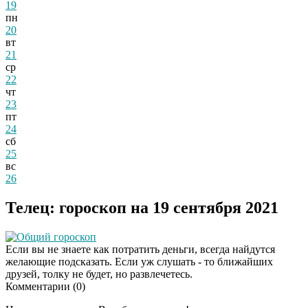
19
пн
20
вт
21
ср
22
чт
23
пт
24
сб
25
вс
26
Телец: гороскоп на 19 сентября 2021
Общий гороскоп
Если вы не знаете как потратить деньги, всегда найдутся
желающие подсказать. Если уж слушать - то ближайших
друзей, толку не будет, но развлечетесь.
Комментарии (
0
)
Ролик длится
i
несколько секунд, а