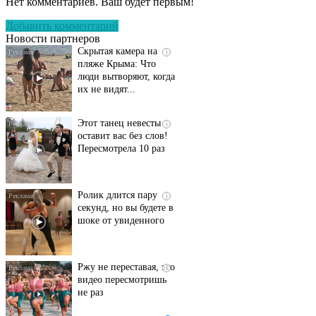
Нет комментариев. Ваш будет первым!
смеяться вы будете
долго
Добавить комментарий
Новости партнеров
Скрытая камера на
i
пляже Крыма: Что
люди вытворяют, когда
их не видят...
Этот танец невесты
i
оставит вас без слов!
Пересмотрела 10 раз
Ролик длится пару
i
секунд, но вы будете в
шоке от увиденного
Ржу не переставая, это
i
видео пересмотришь
не раз