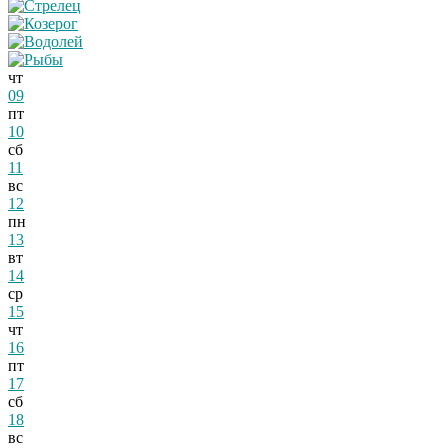
чт
09
пт
10
сб
11
вс
12
пн
13
вт
14
ср
15
чт
16
пт
17
сб
18
вс