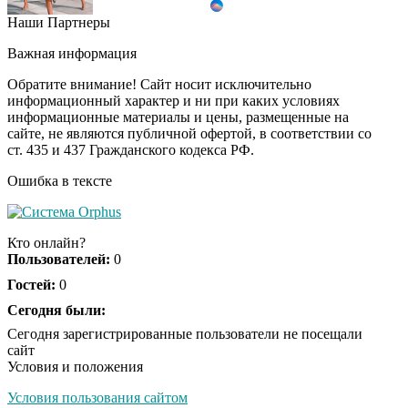
Наши Партнеры
Ролик из Омска: вы
i
будете смеяться долго
Важная информация
Обратите внимание! Сайт носит исключительно
информационный характер и ни при каких условиях
информационные материалы и цены, размещенные на
Королева вагона
i
сайте, не являются публичной офертой, в соответствии со
отожгла! Видео не
ст. 435 и 437 Гражданского кодекса РФ.
оставит равнодушным
Ошибка в тексте
Кто онлайн?
Пользователей:
0
Гостей:
0
Сегодня были:
Сегодня зарегистрированные пользователи не посещали
сайт
Условия и положения
Условия пользования сайтом