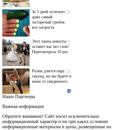
За 5 дней исчезнет
i
даже самый
застарелый грибок:
вот хитрость
Этот танец невесты
i
оставит вас без слов!
Пересмотрела 10 раз
Ролик длится пару
i
секунд, но вы будете в
шоке от увиденного
Наши Партнеры
Ролик из Омска: вы
i
будете смеяться долго
Важная информация
Обратите внимание! Сайт носит исключительно
информационный характер и ни при каких условиях
информационные материалы и цены, размещенные на
Ржу не переставая, это
i