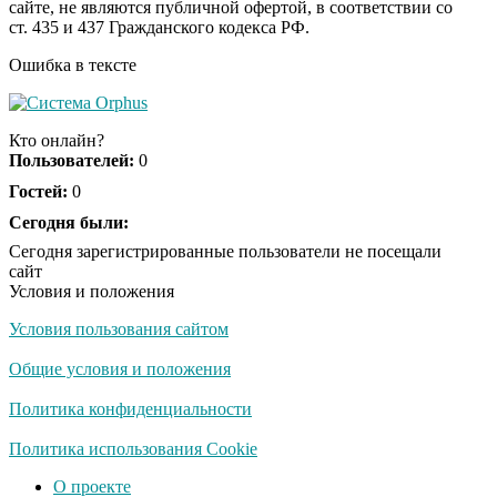
сайте, не являются публичной офертой, в соответствии со
видео пересмотришь
ст. 435 и 437 Гражданского кодекса РФ.
не раз
Ошибка в тексте
Скрытая камера на
i
пляже Крыма: Что
Кто онлайн?
люди вытворяют, когда
Пользователей:
0
их не видят...
Гостей:
0
Ролик длится
Сегодня были:
i
несколько секунд, а
Сегодня зарегистрированные пользователи не посещали
смеяться вы будете
сайт
долго
Условия и положения
Условия пользования сайтом
Королева вагона
i
отожгла! Видео не
Общие условия и положения
оставит равнодушным
Политика конфиденциальности
Забывший о
Политика использования Cookie
i
патриотизме
О проекте
Плющенко отправляет