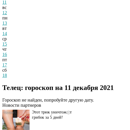
11
вс
12
пн
13
вт
14
ср
15
чт
16
пт
17
сб
18
Даже самый
i
запущенный грибок
Телец: гороскоп на 11 декабря 2021
исчезнет с корнем,
если перед сном…
Гороскоп не найден, попробуйте другую дату.
Новости партнеров
Этот трюк уничтожает
i
грибок за 5 дней!