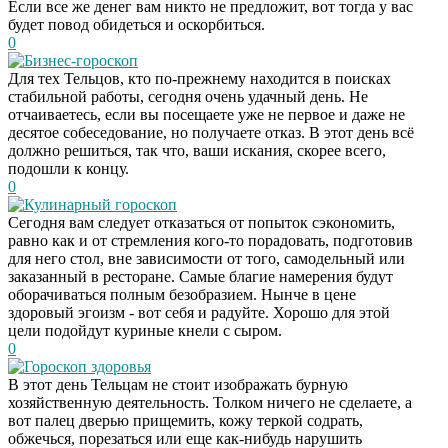
Если все же денег вам никто не предложит, вот тогда у вас
будет повод обидеться и оскорбиться.
0
Бизнес-гороскоп
Для тех Тельцов, кто по-прежнему находится в поисках
стабильной работы, сегодня очень удачный день. Не
отчаиваетесь, если вы посещаете уже не первое и даже не
десятое собеседование, но получаете отказ. В этот день всё
должно решиться, так что, ваши искания, скорее всего,
подошли к концу.
0
Кулинарный гороскоп
Сегодня вам следует отказаться от попыток сэкономить,
равно как и от стремления кого-то порадовать, подготовив
для него стол, вне зависимости от того, самодельный или
заказанный в ресторане. Самые благие намерения будут
оборачиваться полным безобразием. Нынче в цене
здоровый эгоизм - вот себя и радуйте. Хорошо для этой
цели подойдут куриные кнели с сыром.
0
Гороскоп здоровья
В этот день Тельцам не стоит изображать бурную
Скрытая камера на
i
хозяйственную деятельность. Толком ничего не сделаете, а
пляже Крыма: Что
вот палец дверью прищемить, кожу теркой содрать,
люди вытворяют, когда
обжечься, порезаться или еще как-нибудь нарушить
их не видят...