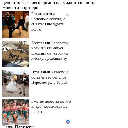
целостность своего организма можно запросто.
Новости партнеров
Ролик длится
i
несколько секунд, а
смеяться вы будете
долго
Заставляли целовать
i
ноги и извиняться:
школьники устроили
жесткую дедовщину
Этот танец невесты
i
оставит вас без слов!
Пересмотрела 10 раз
Ржу не переставая, это
i
видео пересмотришь
не раз
Наши Партнеры