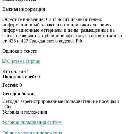
Ролик длится пару
i
секунд, но вы будете в
Важная информация
шоке от увиденного
Обратите внимание! Сайт носит исключительно
информационный характер и ни при каких условиях
информационные материалы и цены, размещенные на
Ролик из Омска: вы
i
сайте, не являются публичной офертой, в соответствии со
будете смеяться долго
ст. 435 и 437 Гражданского кодекса РФ.
Ошибка в тексте
Королева вагона
i
отожгла! Видео не
Кто онлайн?
оставит равнодушным
Пользователей:
0
Гостей:
0
Сегодня были:
Сегодня зарегистрированные пользователи не посещали
сайт
Условия и положения
Условия пользования сайтом
Общие условия и положения