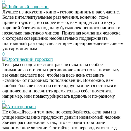
0
Любовный гороскоп
Лучшее из искусств - кино - готово принять в вас участие.
Более интеллектуальные развлечения, конечно, тоже
приветствуются, но скорее всего, вам придётся по вкусу
хороший боевичок под пару бутылочек пенного напитка и
несколько пакетиков чипсов. Приятная компания человека,
с которым совершенно необязательно поддерживать
постоянный разговор сделает времяпрепровождение совсем
уж гармоничным.
0
Эротический гороскоп
Тельцам сегодня не стоит рассчитывать на особое
внимание со стороны противоположного пола, поскольку
вы сами сделаете все, чтобы на весь день отвадить
«самцов» от подобных поползновений. Возможно, вам
вообще больше всего на свете вдруг захочется остаться в
одиночестве и посвятить время только себе: помечтать,
например, или помастурбировать вдоволь и по-разному.
0
Антигороскоп
Не обижайтесь и тем паче не оскорбляйтесь, если вам на
улице неожиданно предложит деньги незнакомый человек.
Звезды расположились так, что сегодня это вполне
закономерное явление. Считайте, это переводом от звезд.