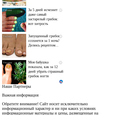
За 5 дней исчезнет
i
даже самый
застарелый грибок:
вот хитрость
Запущенный грибок
i
ссохнется за 1 ночь!
Делюсь рецептом...
Моя бабушка
i
показала, как за 12
дней убрать страшный
грибок ногтя
Наши Партнеры
Этот танец невесты
i
оставит вас без слов!
Важная информация
Пересмотрела 10 раз
Обратите внимание! Сайт носит исключительно
информационный характер и ни при каких условиях
информационные материалы и цены, размещенные на
Ролик длится пару
i