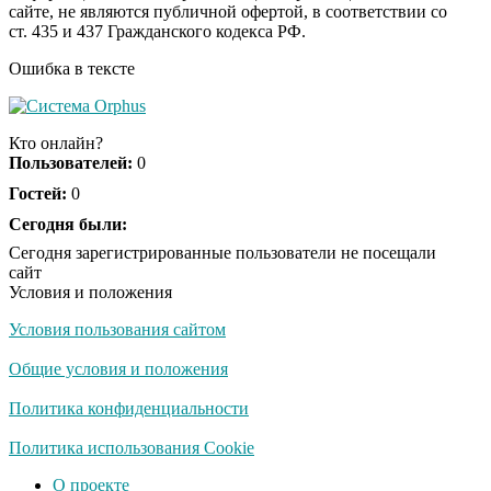
сайте, не являются публичной офертой, в соответствии со
секунд, но вы будете в
ст. 435 и 437 Гражданского кодекса РФ.
шоке от увиденного
Ошибка в тексте
Ролик из Омска: вы
i
будете смеяться долго
Кто онлайн?
Пользователей:
0
Гостей:
0
Ржу не переставая, это
Сегодня были:
i
видео пересмотришь
Сегодня зарегистрированные пользователи не посещали
не раз
сайт
Условия и положения
Условия пользования сайтом
Скрытая камера на
i
пляже Крыма: Что
Общие условия и положения
люди вытворяют, когда
их не видят...
Политика конфиденциальности
Ролик длится
Политика использования Cookie
i
несколько секунд, а
О проекте
смеяться вы будете