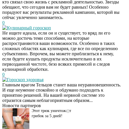
кто связал свою жизнь с рекламной деятельностью. Звезды
обещают, что сегодня вам не будет равных! Особенно
порадуют вас результаты рекламной кампании, которой вы
сейчас увлеченно занимаетесь.
0
Кулинарный гороскоп
Не ищите идеала, если он и существует, то вряд ли его
можно достичь теми способами, на которые
распространяются ваши возможности. Особенно в таких
сложных областях как кулинария, где все по определению
субъективно. Впрочем, вы можете приблизиться к нему,
если будете кушать продукты исключительно в их
первозданной чистоте, безо всяких примесей и следов
кулинарной обработки.
0
Гороскоп здоровья
Даже самый
i
Главным врагом Тельцов станет ваша неуравновешенность.
запущенный грибок
И еще неумение спокойно и обдумано подходить к
исчезнет с корнем,
принятию решений. На вашей нервной системе это
если перед сном…
отразится самым неблагоприятным образом...
Новости партнеров
Этот трюк уничтожает
i
грибок за 5 дней!