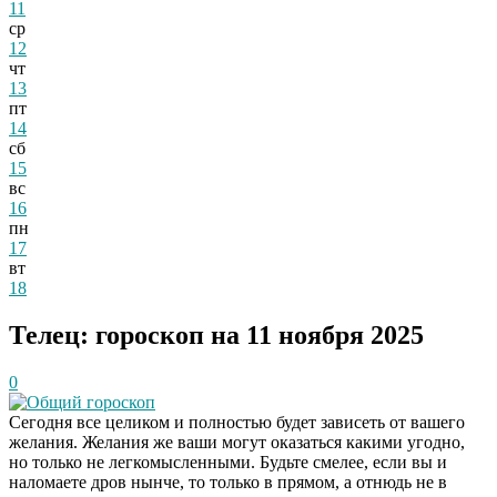
11
ср
12
чт
13
пт
14
сб
15
вс
16
пн
17
вт
18
Телец: гороскоп на 11 ноября 2025
0
Общий гороскоп
Сегодня все целиком и полностью будет зависеть от вашего
желания. Желания же ваши могут оказаться какими угодно,
но только не легкомысленными. Будьте смелее, если вы и
наломаете дров нынче, то только в прямом, а отнюдь не в