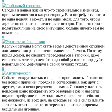
0
Любовный гороскоп
Сегодня в вашей жизни что-то стремительно изменится,
причем непонятно в какую сторону. Вам потребуется потом
не одна неделя, а может, и не один месяц для того, чтобы
адекватно оценить последствия этого дня. Пока что стоит
полагаться лишь на свою интуицию, больше ничего вам не
поможет.
0
Эротический гороскоп
Каблуки сегодня могут стать весьма действенным оружием
для завоевания расположения вашего любимого. Поэтому,
придя домой, не спешите переодеваться в тапочки, даже
если очень хочется, сделайте над собой усилие и порадуйте
ненаглядного, дефилируя в своих лучших туфлях.
0
Антигороскоп
События вокруг вас так и норовят происходить абсолютно
без всякой причины, порядка и согласования, как друг с
другом, так и непосредственно с вами. Сегодня у вас есть
неплохой шанс прекратить это безобразие раз и навсегда,
внушив требуемое своим знакомым и исключив себя, по
возможности, из всех дел, на которые вы не в силах влиять
– то есть отказавшись от интереса к политике и прочим
бесцельным игрищам.