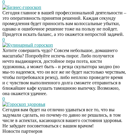
0
Бизнес-гороскоп
Сегодня главное в вашей профессиональной деятельности –
это оперативность принятия решений. Каждая секунду
промедления будет приносить вам колоссальные убытки,
однако и ошибочное решение тоже на пользу не пойдет.
Придется искать баланс, а это окажется непростой задачей.
0
Кулинарный гороскоп
Хотите совершить чудо? Совсем небольшое, домашнего
масштаба? Попробуйте испечь пирог. Либо получится
нечто выдающееся, достойное пера поэта, кисти
художника, а может быть - и резца скульптора заодно (но
мы-то надеемся, что он все же не будет настолько черствым,
чтобы потребовался резец), либо неплохо проведете время
и с чувством выполненного долга сможете отправиться в
ближайшее кафе кушать тамошнюю выпечку. Возможно,
она окажется удачнее.
0
Гороскоп здоровья
Скрытая камера на
i
Сегодня вам будет на отлично удаваться все то, что вы
пляже Крыма: Что
задумали сделать, но почему-то давно не решались, в том
люди вытворяют, когда
числе в аспектах, касающихся вашего состояния здоровья.
их не видят...
Не забудьте посоветоваться с вашим врачом!
Новости партнеров