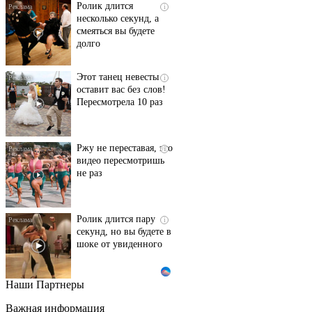
Ролик длится
i
несколько секунд, а
смеяться вы будете
долго
Этот танец невесты
i
оставит вас без слов!
Пересмотрела 10 раз
Ржу не переставая, это
i
видео пересмотришь
не раз
Ролик длится пару
i
секунд, но вы будете в
шоке от увиденного
Наши Партнеры
Ролик из Омска: вы
i
будете смеяться долго
Важная информация