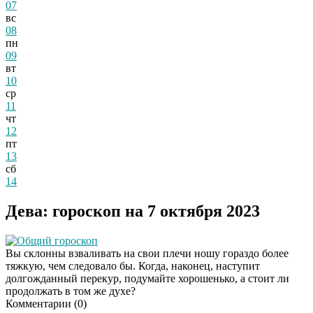
07
вс
08
пн
09
вт
10
ср
11
чт
12
пт
13
сб
14
Дева: гороскоп на 7 октября 2023
Общий гороскоп
Вы склонны взваливать на свои плечи ношу гораздо более
тяжкую, чем следовало бы. Когда, наконец, наступит
долгожданный перекур, подумайте хорошенько, а стоит ли
продолжать в том же духе?
Комментарии (
0
)
Даже самый
i