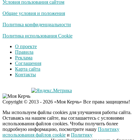
Условия пользования сайтом
Королева вагона
i
отожгла! Видео не
Общие условия и положения
оставит равнодушным
Политика конфиденциальности
Забывший о
Политика использования Cookie
i
патриотизме
О проекте
Плющенко отправляет
Правила
сына выступать за
Реклама
Азербайджан
Соглашения
Карта сайта
Контакты
Copyright © 2013 - 2026 «Моя Керчь» Все права защищены!
Мы используем файлы cookies для улучшения работы сайта.
Оставаясь на нашем сайте, вы соглашаетесь с условиями
использования файлов cookies. Чтобы получить более
подробную информацию, посмотрите нашу
Политику
использования файлов cookie
и
Политику