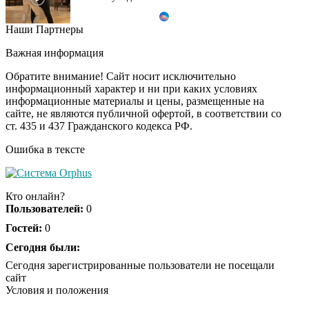
Наши Партнеры
Ролик из Омска: вы
i
будете смеяться долго
Важная информация
Обратите внимание! Сайт носит исключительно
информационный характер и ни при каких условиях
информационные материалы и цены, размещенные на
Ржу не переставая, это
i
сайте, не являются публичной офертой, в соответствии со
видео пересмотришь
ст. 435 и 437 Гражданского кодекса РФ.
не раз
Ошибка в тексте
Скрытая камера на
i
пляже Крыма: Что
Кто онлайн?
люди вытворяют, когда
Пользователей:
0
их не видят...
Гостей:
0
Ролик длится
Сегодня были:
i
несколько секунд, а
Сегодня зарегистрированные пользователи не посещали
смеяться вы будете
сайт
долго
Условия и положения