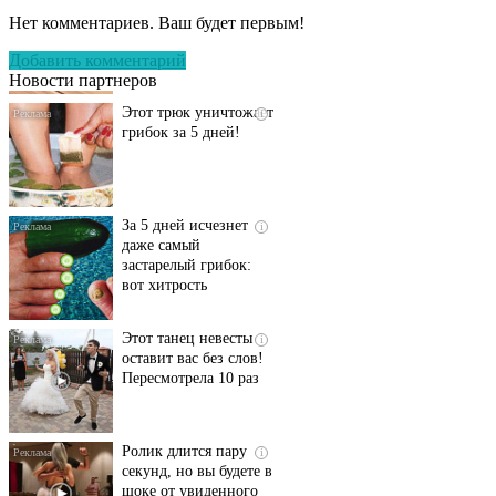
запущенный грибок
Нет комментариев. Ваш будет первым!
исчезнет с корнем,
если перед сном…
Добавить комментарий
Новости партнеров
Этот трюк уничтожает
i
грибок за 5 дней!
За 5 дней исчезнет
i
даже самый
застарелый грибок:
вот хитрость
Этот танец невесты
i
оставит вас без слов!
Пересмотрела 10 раз
Ролик длится пару
i
секунд, но вы будете в
шоке от увиденного