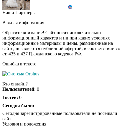
Наши Партнеры
Ролик длится пару
i
секунд, но вы будете в
Важная информация
шоке от увиденного
Обратите внимание! Сайт носит исключительно
информационный характер и ни при каких условиях
информационные материалы и цены, размещенные на
Ролик из Омска: вы
i
сайте, не являются публичной офертой, в соответствии со
будете смеяться долго
ст. 435 и 437 Гражданского кодекса РФ.
Ошибка в тексте
Ржу не переставая, это
i
видео пересмотришь
Кто онлайн?
не раз
Пользователей:
0
Гостей:
0
Скрытая камера на
Сегодня были:
i
пляже Крыма: Что
Сегодня зарегистрированные пользователи не посещали
люди вытворяют, когда
сайт
их не видят...
Условия и положения