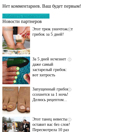
запущенный грибок
Нет комментариев. Ваш будет первым!
исчезнет с корнем,
если перед сном…
Добавить комментарий
Новости партнеров
Этот трюк уничтожает
i
грибок за 5 дней!
За 5 дней исчезнет
i
даже самый
застарелый грибок:
вот хитрость
Запущенный грибок
i
ссохнется за 1 ночь!
Делюсь рецептом...
Этот танец невесты
i
оставит вас без слов!
Пересмотрела 10 раз