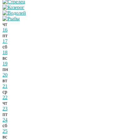
чт
16
пт
17
сб
18
вс
19
пн
20
вт
21
ср
22
чт
23
пт
24
сб
25
вс