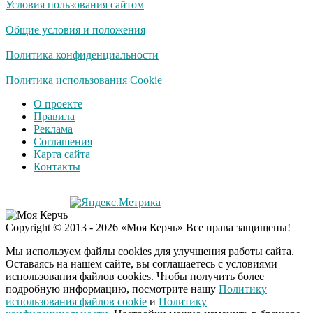
Условия пользования сайтом
Ролик длится
i
несколько секунд, а
Общие условия и положения
смеяться вы будете
долго
Политика конфиденциальности
Королева вагона
Политика использования Cookie
i
отожгла! Видео не
О проекте
оставит равнодушным
Правила
Реклама
Соглашения
Забывший о
i
Карта сайта
патриотизме
Контакты
Плющенко отправляет
сына выступать за
Азербайджан
Copyright © 2013 - 2026 «Моя Керчь» Все права защищены!
Мы используем файлы cookies для улучшения работы сайта.
Оставаясь на нашем сайте, вы соглашаетесь с условиями
использования файлов cookies. Чтобы получить более
подробную информацию, посмотрите нашу
Политику
использования файлов cookie
и
Политику