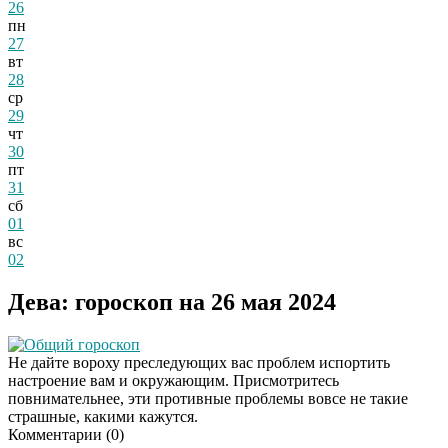
26
пн
27
вт
28
ср
29
чт
30
пт
31
сб
01
вс
02
Дева: гороскоп на 26 мая 2024
Общий гороскоп
Не дайте вороху преследующих вас проблем испортить
настроение вам и окружающим. Присмотритесь
повнимательнее, эти противные проблемы вовсе не такие
страшные, какими кажутся.
Комментарии (
0
)
Даже самый
i