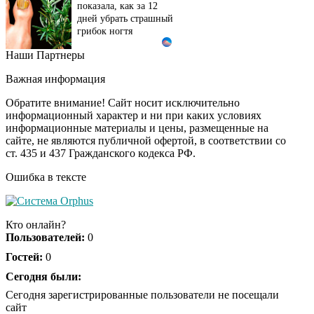
показала, как за 12
дней убрать страшный
грибок ногтя
Наши Партнеры
Этот танец невесты
i
оставит вас без слов!
Важная информация
Пересмотрела 10 раз
Обратите внимание! Сайт носит исключительно
информационный характер и ни при каких условиях
информационные материалы и цены, размещенные на
Ролик длится пару
i
сайте, не являются публичной офертой, в соответствии со
секунд, но вы будете в
ст. 435 и 437 Гражданского кодекса РФ.
шоке от увиденного
Ошибка в тексте
Ролик из Омска: вы
i
будете смеяться долго
Кто онлайн?
Пользователей:
0
Гостей:
0
Ржу не переставая, это
Сегодня были:
i
видео пересмотришь
Сегодня зарегистрированные пользователи не посещали
не раз
сайт