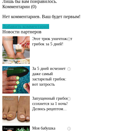
Лишь бы вам понравилось.
Комментарии (
0
)
Даже самый
i
запущенный грибок
Нет комментариев. Ваш будет первым!
исчезнет с корнем,
если перед сном…
Добавить комментарий
Новости партнеров
Этот трюк уничтожает
i
грибок за 5 дней!
За 5 дней исчезнет
i
даже самый
застарелый грибок:
вот хитрость
Запущенный грибок
i
ссохнется за 1 ночь!
Делюсь рецептом...
Моя бабушка
i