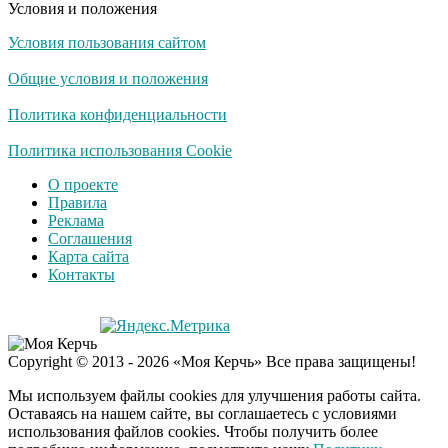
Условия и положения
Условия пользования сайтом
Скрытая камера на
i
пляже Крыма: Что
Общие условия и положения
люди вытворяют, когда
их не видят...
Политика конфиденциальности
Ролик длится
Политика использования Cookie
i
несколько секунд, а
О проекте
смеяться вы будете
Правила
долго
Реклама
Соглашения
Королева вагона
i
Карта сайта
отожгла! Видео не
Контакты
оставит равнодушным
В Тюмени у моста
i
Copyright © 2013 - 2026 «Моя Керчь» Все права защищены!
Влюбленных на глазах
у друзей утонул
Мы используем файлы cookies для улучшения работы сайта.
мужчина
Оставаясь на нашем сайте, вы соглашаетесь с условиями
использования файлов cookies. Чтобы получить более