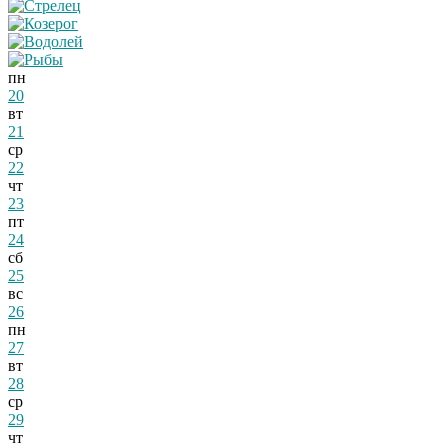
пн
20
вт
21
ср
22
чт
23
пт
24
сб
25
вс
26
пн
27
вт
28
ср
29
чт