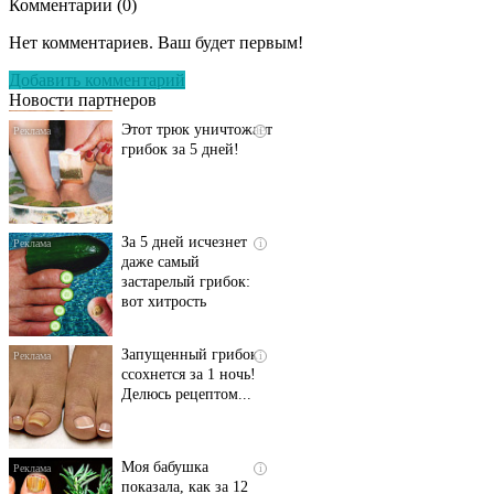
Комментарии (
0
)
Даже самый
i
запущенный грибок
Нет комментариев. Ваш будет первым!
исчезнет с корнем,
если перед сном…
Добавить комментарий
Новости партнеров
Этот трюк уничтожает
i
грибок за 5 дней!
За 5 дней исчезнет
i
даже самый
застарелый грибок:
вот хитрость
Запущенный грибок
i
ссохнется за 1 ночь!
Делюсь рецептом...
Моя бабушка
i
показала, как за 12