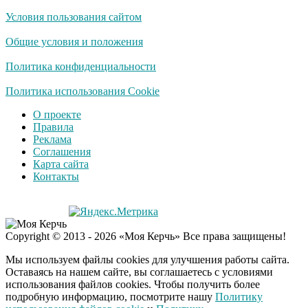
Условия пользования сайтом
Скрытая камера на
i
пляже Крыма: Что
Общие условия и положения
люди вытворяют, когда
их не видят...
Политика конфиденциальности
Ролик длится
Политика использования Cookie
i
несколько секунд, а
О проекте
смеяться вы будете
Правила
долго
Реклама
Соглашения
Королева вагона
i
Карта сайта
отожгла! Видео не
Контакты
оставит равнодушным
Copyright © 2013 - 2026 «Моя Керчь» Все права защищены!
Мы используем файлы cookies для улучшения работы сайта.
Оставаясь на нашем сайте, вы соглашаетесь с условиями
использования файлов cookies. Чтобы получить более
подробную информацию, посмотрите нашу
Политику