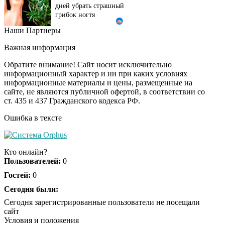
дней убрать страшный
грибок ногтя
Наши Партнеры
Этот танец невесты
i
оставит вас без слов!
Важная информация
Пересмотрела 10 раз
Обратите внимание! Сайт носит исключительно
информационный характер и ни при каких условиях
информационные материалы и цены, размещенные на
Ролик длится пару
i
сайте, не являются публичной офертой, в соответствии со
секунд, но вы будете в
ст. 435 и 437 Гражданского кодекса РФ.
шоке от увиденного
Ошибка в тексте
Ролик из Омска: вы
i
будете смеяться долго
Кто онлайн?
Пользователей:
0
Гостей:
0
Ржу не переставая, это
Сегодня были:
i
видео пересмотришь
Сегодня зарегистрированные пользователи не посещали
не раз
сайт
Условия и положения